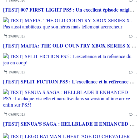
18/06/2026
…
[TEST] 007 FIRST LIGHT PS5 : Un excellent épisode original de James Bond avec le savoir-faire de IO INTERACTIVE
29/08/2025
…
[TEST] MAFIA: THE OLD COUNTRY XBOX SERIES X : Pas aussi ambitieux que son héros mais tellement accrocheur
19/08/2025
…
[TEST] SPLIT FICTION PS5 : L'excellence et la référence du jeu en coop!
08/08/2025
…
[TEST] SENUA'S SAGA : HELLBLADE II ENHANCED PS5 : La claque visuelle et narrative dans sa version ultime arrive enfin sur PS5!