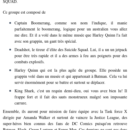
SQUAD.
Ce groupe est composé de
Captain Boomerang, comme son nom l'indique, il manie
parfaitement le boomerang, logique pour un australien vous allez
me dire. Et il a volé dans le même musée que Harley Quinn l'a fait
avec son grappin, un gant très spécial.
Deadshot, le tireur d’élite des Suicide Squad. Lui, il a un un jetpack
pour être très rapide et il a des armes à feu aux poignets pour des
combats explosifs.
Harley Quinn qui est la plus agile du groupe. Elle possède un
grappin volé dans un musée et qui appartenait à Batman. Cela va lui
servir énormément pour se battre et surtout se déplacer.
King Shark, c'est un requin demi-dieu, oui vous avez bien lu! Il
frappe fort et il fait des sauts monstrueux malgré son imposante
carrure.
Ensemble, ils auront pour mission de faire équipe avec la Task force X
dirigée par Amanda Walker et surtout de vaincre la Justice League, des
super-héros bien connus des fans de DC Comics puisqu'on retrouve
Batman, Flash, Green Lantern et Super Man. Ces derniers ne sont pas dans