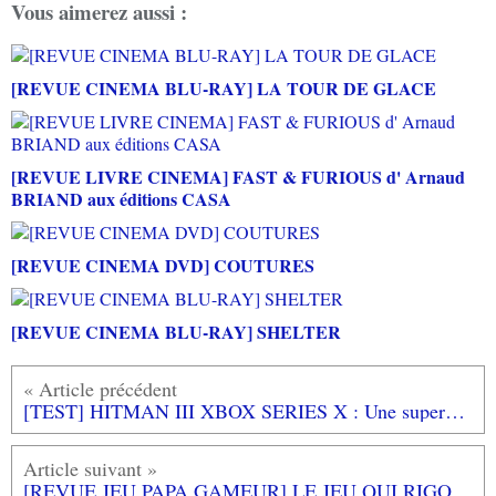
Vous aimerez aussi :
[REVUE CINEMA BLU-RAY] LA TOUR DE GLACE
[REVUE LIVRE CINEMA] FAST & FURIOUS d' Arnaud
BRIAND aux éditions CASA
[REVUE CINEMA DVD] COUTURES
[REVUE CINEMA BLU-RAY] SHELTER
[TEST] HITMAN III XBOX SERIES X : Une superbe fin du monde de l'assassinat
[REVUE JEU PAPA GAMEUR] LE JEU QUI RIGOLE - L'école des loisirs