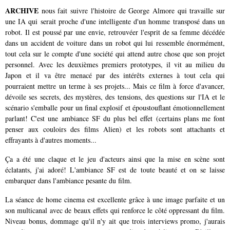
ARCHIVE
nous fait suivre l'histoire de George Almore qui travaille sur
une IA qui serait proche d'une intelligente d'un homme transposé dans un
robot. Il est poussé par une envie, retrouvéer l'esprit de sa femme décédée
dans un accident de voiture dans un robot qui lui ressemble énormément,
tout cela sur le compte d'une société qui attend autre chose que son projet
personnel. Avec les deuxièmes premiers prototypes, il vit au milieu du
Japon et il va être menacé par des intérêts externes à tout cela qui
pourraient mettre un terme à ses projets... Mais ce film à force d'avancer,
dévoile ses secrets, des mystères, des tensions, des questions sur l'IA et le
scénario s'emballe pour un final explosif et époustouflant émotionnellement
parlant! C'est une ambiance SF du plus bel effet (certains plans me font
penser aux couloirs des films Alien) et les robots sont attachants et
effrayants à d'autres moments...
Ça a été une claque et le jeu d'acteurs ainsi que la mise en scène sont
éclatants, j'ai adoré! L'ambiance SF est de toute beauté et on se laisse
embarquer dans l'ambiance pesante du film.
La séance de home cinema est excellente grâce à une image parfaite et un
son multicanal avec de beaux effets qui renforce le côté oppressant du film.
Niveau bonus, dommage qu'il n'y ait que trois interviews promo, j'aurais