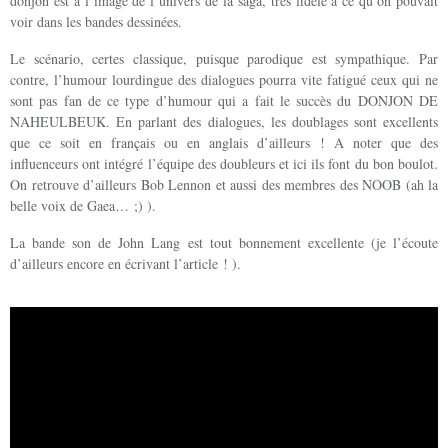
donjon est à l’image de l’univers de la saga, très fidèle à ce qu’on pouvait
voir dans les bandes dessinées.
Le scénario, certes classique, puisque parodique est sympathique. Par
contre, l’humour lourdingue des dialogues pourra vite fatigué ceux qui ne
sont pas fan de ce type d’humour qui a fait le succès du DONJON DE
NAHEULBEUK. En parlant des dialogues, les doublages sont excellents
que ce soit en français ou en anglais d’ailleurs !
A noter que des
influenceurs ont intégré l’équipe des doubleurs et ici ils font du bon boulot.
On retrouve d’ailleurs Bob Lennon et aussi des membres des NOOB (ah la
belle voix de Gaea… ;) ).
La bande son de John Lang est tout bonnement excellente (je l’écoute
d’ailleurs encore en écrivant l’article ! ).