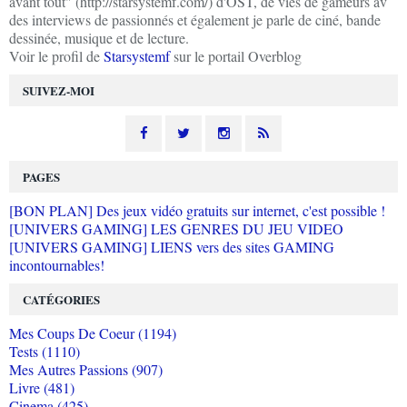
avant tout" (http://starsystemf.com/) d'OST, de vies de gameurs av
des interviews de passionnés et également je parle de ciné, bande
dessinée, musique et de lecture.
Voir le profil de
Starsystemf
sur le portail Overblog
SUIVEZ-MOI
PAGES
[BON PLAN] Des jeux vidéo gratuits sur internet, c'est possible !
[UNIVERS GAMING] LES GENRES DU JEU VIDEO
[UNIVERS GAMING] LIENS vers des sites GAMING
incontournables!
CATÉGORIES
Mes Coups De Coeur (1194)
Tests (1110)
Mes Autres Passions (907)
Livre (481)
Cinema (425)