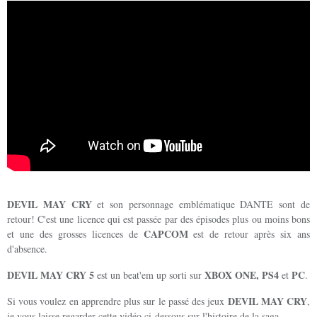
DEVIL MAY CRY
et son personnage emblématique DANTE sont de
retour! C'est une licence qui est passée par des épisodes plus ou moins bons
CAPCOM
et une des grosses licences de
est de retour après six ans
d'absence.
DEVIL MAY CRY 5
XBOX ONE, PS4
PC
est un beat'em up sorti sur
et
.
DEVIL MAY CRY
Si vous voulez en apprendre plus sur le passé des jeux
,
je vous laisse regarder cette vidéo ci-dessous sur l'histoire de la saga.