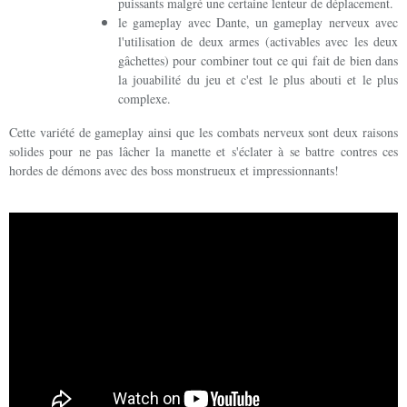
puissants malgré une certaine lenteur de déplacement.
le gameplay avec Dante, un gameplay nerveux avec
l'utilisation de deux armes (activables avec les deux
gâchettes) pour combiner tout ce qui fait de bien dans
la jouabilité du jeu et c'est le plus abouti et le plus
complexe.
Cette variété de gameplay ainsi que les combats nerveux sont deux raisons
solides pour ne pas lâcher la manette et s'éclater à se battre contres ces
hordes de démons avec des boss monstrueux et impressionnants!