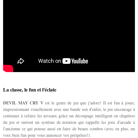
La classe, le fun et l'éclate
DEVIL MAY CRY V
est le genre de jeu que j'adore! Il est fun à jouer,
impressionnant visuellement avec une bande son d'enfer, le jeu encourage à
continuer à refaire les niveaux grâce un découpage intelligent en chapitres
du jeu et surtout un système de notation qui rappelle les jeux d'arcade à
l'ancienne ce qui pousse aussi en faire de beaux combos (avec en plus, un
voix bien fun pour vous annoncer vos péripéties!).