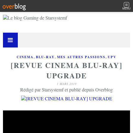
MENU
,
,
,
CINEMA
BLU-RAY
MES AUTRES PASSIONS
UPV
[REVUE CINEMA BLU-RAY]
UPGRADE
1 MARS 2019
Rédigé par Starsystemf et publié depuis Overblog