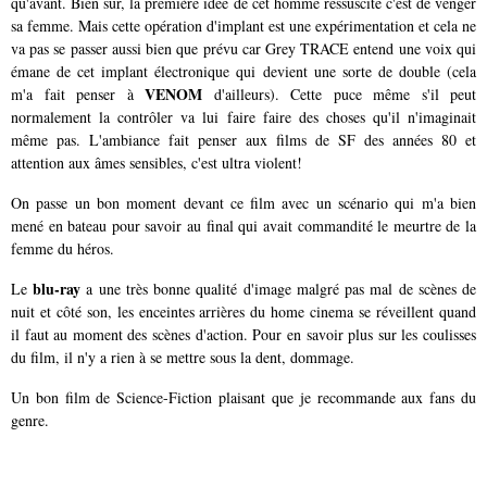
qu'avant. Bien sûr, la première idée de cet homme ressuscité c'est de venger
sa femme. Mais cette opération d'implant est une expérimentation et cela ne
va pas se passer aussi bien que prévu car Grey TRACE entend une voix qui
émane de cet implant électronique qui devient une sorte de double (cela
VENOM
m'a fait penser à
d'ailleurs). Cette puce même s'il peut
normalement la contrôler va lui faire faire des choses qu'il n'imaginait
même pas. L'ambiance fait penser aux films de SF des années 80 et
attention aux âmes sensibles, c'est ultra violent!
On passe un bon moment devant ce film avec un scénario qui m'a bien
mené en bateau pour savoir au final qui avait commandité le meurtre de la
femme du héros.
blu-ray
Le
a une très bonne qualité d'image malgré pas mal de scènes de
nuit et côté son, les enceintes arrières du home cinema se réveillent quand
il faut au moment des scènes d'action. Pour en savoir plus sur les coulisses
du film, il n'y a rien à se mettre sous la dent, dommage.
Un bon film de Science-Fiction plaisant que je recommande aux fans du
genre.