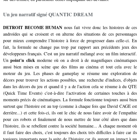
Un jeu narratif signé QUANTIC DREAM
DETROIT BECOME HUMAN
nous fait vivre donc les histoires de ces
androïdes qui se croisent et on alterne des situations de ces personnages
pour mieux comprendre l’histoire à force de progresser dans celle-ci. En
fait, la formule ne change pas trop par rapport aux précédents jeux des
développeurs français. C'est un jeu narratif mélangé avec un film interactif.
point'n click
Un
moderne où on a droit à de magnifiques cinématiques
aussi bien mises en scène que des films au cinéma et tout cela avec le
moteur du jeu. Les phases de gameplay se résume une exploration de
décors pour trouver les actions possibles, une recherche d'indices, d'objets
dans les décors du jeu et quand il y a de l'action cela se résume à du QTE
(Quick Time Events) c'est-à-dire l'activation de certaines touches à des
moments précis de cinématiques. La formule fonctionne toujours aussi bien
surtout que l'histoire est au top (comme à chaque fois que David CAGE est
derrière...) et cette fois-ci, ils ont le chic de nous faire avoir de l'empathie
pour ces robots et finalement de nous mettre de leur côté alors que dans
l'histoire, ils se rebellent contre la société humaine... A chaque moment où
il faut faire des choix, c'est toujours des choix très difficiles à faire car ils
toujours importants pour la suite de l'histoire car ils auront un impact à un