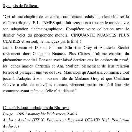
Synopsis de l'éditeur:
"Cet ultime chapitre de ce conte, sombrement séduisant, vient clôturer la
célèbre trilogie d’E.L. JAMES qui a fait sensation à travers le monde avec
son adaptation cinématographique. Complétez votre collection avec le
dernier volet du phénomène mondial CINQUANTE NUANCES PLUS
CLAIRES et surtout, ne manquez pas le final !
Jamie Dornan et Dakota Johnson (Christian Grey et Anastasia Steele)
reviennent dans Cinquante Nuances Plus Claires, l’ultime chapitre du
phénomène mondial. Pensant avoir laissé derrière eux les ombres du passé,
les jeunes mariés Christian et Ana profitent pleinement de leur relation
torride et partagent une vie de luxe. Mais alors qu’Anastasia commence tout
juste à s’adapter à son nouveau rôle de Madame Grey et que Christian
s’ouvre à elle, de nouvelles menaces viennent mettre en péril leur vie
commune avant même qu’elle n’ait débuté.
"
Caractéristiques techniques du Blu-ray :
Image
:
16/9 Anamorphic Widescreen 2.40.1
Audio
:
Anglais DTS:X, Français et Espagnol DTS-HD High Resolution
Audio 7.1