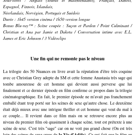
Sous-titres
:
Anglais (sourds et malentendants), Français, Danois,
Espagnol, Finnois, Islandais,
Néerlandais, Norvégien, Portugais et Suédois
Durée :
1h45 version cinéma / 1h50 version longue
Bonus Blu-ray™
:
Scène coupée : Suçon et Pardon / Point Culminant /
Christian et Ana par Jamie et Dakota / Conversation intime avec E.L.
James et Eric Johnson / 3 Vidéoclips
Une fin qui ne remonte pas le niveau
La trilogie des 50 Nuances en livre avait la réputation d'être très coquine
avec ce Christian Grey adepte du SM et cette femme Anastasia très sage qui
tombe amoureuse de cet homme qui devient aussi perverse que lui
finalement et ce dernier épisode en film confirme ce propos dans la trilogie
cinématographique. En fait, le premier épisode ne m'avait pas franchement
emballé étant trop porté sur les scènes de sexe qu'autre chose. Le deuxième
était déjà mieux avec une intrigue thriller et cet homme qui veut du mal à
ce couple... Il revient dans ce film mais on se retrouve encore plus au
niveau du premier film où quasiment à chaque scène, tout est prétexte à une
scène de sexe. C'est très "sage" car on ne voit pas grand chose (On est très
la Vie d'Adèle
loin des scènes de sexe crues de
). Ce qui fait que le film au