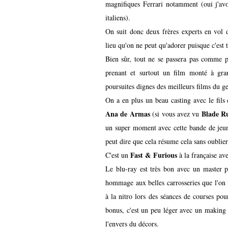
magnifiques Ferrari notamment (oui j'avo
italiens).
On suit donc deux frères experts en vol d
lieu qu'on ne peut qu'adorer puisque c'est 
Bien sûr, tout ne se passera pas comme p
prenant et surtout un film monté à gran
poursuites dignes des meilleurs films du g
On a en plus un beau casting avec le fil
Ana de Armas
Blade R
(si vous avez vu
un super moment avec cette bande de jeune
peut dire que cela résume cela sans oublier l
Fast & Furious
C'est un
à la française av
Le blu-ray est très bon avec un master p
hommage aux belles carrosseries que l'on 
à la nitro lors des séances de courses po
bonus, c'est un peu léger avec un making
l'envers du décors.