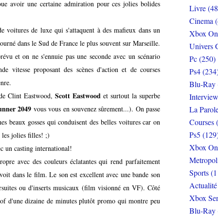
ue avoir une certaine admiration pour ces jolies bolides
Livre (48
Cinema (
e voitures de luxe qui s'attaquent à des mafieux dans un
Xbox On
tourné dans le Sud de France le plus souvent sur Marseille.
Univers 
révu et on ne s'ennuie pas une seconde avec un scénario
Pc (250)
de vitesse proposant des scènes d'action et de courses
Ps4 (234
enre.
Blu-Ray 
Scott Eastwood
s de Clint Eastwood,
et surtout la superbe
Interview
unner 2049
vous vous en souvenez sûrement...). On passe
La Parol
Courses 
s beaux gosses qui conduisent des belles voitures car on
Ps5 (129
es jolies filles! ;)
Xbox On
ec un casting international!
Metropol
ropre avec des couleurs éclatantes qui rend parfaitement
Sports (1
voit dans le film. Le son est excellent avec une bande son
Actualité
ursuites ou d'inserts musicaux (film visionné en VF). Côté
Xbox Ser
 of d'une dizaine de minutes plutôt promo qui montre peu
Blu-Ray 