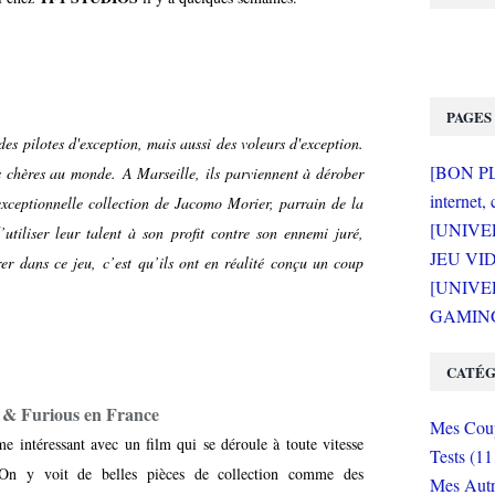
PAGES
es pilotes d'exception, mais aussi des voleurs d'exception.
[BON PLA
lus chères au monde. A Marseille, ils parviennent à dérober
internet, 
ceptionnelle collection de Jacomo Morier, parrain de la
[UNIVE
tiliser leur talent à son profit contre son ennemi juré,
JEU VI
r dans ce jeu, c’est qu’ils ont en réalité conçu un coup
[UNIVER
GAMING 
CATÉG
 & Furious en France
Mes Coup
intéressant avec un film qui se déroule à toute vitesse
Tests (11
 On y voit de belles pièces de collection comme des
Mes Autr