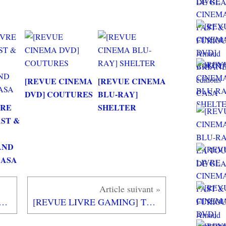
[REVUE CINEMA
[REVUE CINEMA
DVD] COUTURES
BLU-RAY]
VRE
SHELTER
AST &
AND
 CASA
E GAMING] GUIDE OFFICIEL OVERWATCH aux éditions MANA BOOKS
[REVUE LIVRE GAMING] TOUT L'ART DE BLOODBORNE aux éditions MANA BOOKS