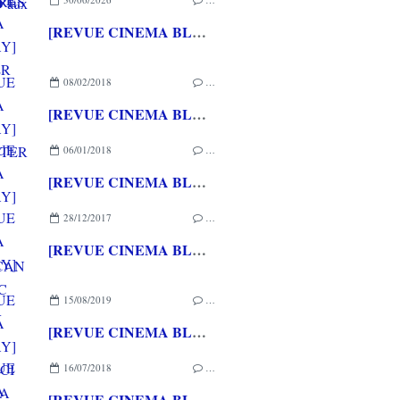
[REVUE CINEMA BLU-RAY] SHELTER
08/02/2018
…
[REVUE CINEMA BLU-RAY] COEXISTER
06/01/2018
…
[REVUE CINEMA BLU-RAY] BARRY SEAL : AMERICAN TRAFFIC
28/12/2017
…
[REVUE CINEMA BLU-RAY] BABY DRIVER
15/08/2019
…
[REVUE CINEMA BLU-RAY] JUSQU'ICI TOUT VA BIEN
16/07/2018
…
[REVUE CINEMA BLU-RAY] GHOSTLAND