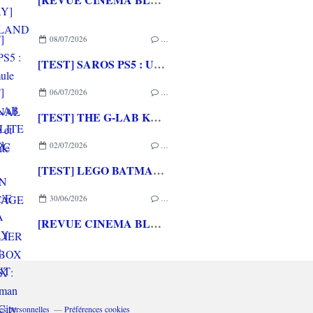
08/07/2026
…
[TEST] SAROS PS5 : Une formule de RETURNAL améliorée et interessante
06/07/2026
…
[TEST] THE G-LAB KEYZ ELITE 400 HE PC
02/07/2026
…
[TEST] LEGO BATMAN L'HERITAGE DU CHEVALIER NOIR XBOX SERIES X : C'est Batman Arkham City en LEGO!
30/06/2026
…
[REVUE CINEMA BLU-RAY 4K] THE DESCENT
es personnelles
Préférences cookies