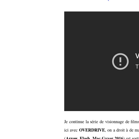
Je continue la série de visionnage de films 
OVERDRIVE
ici avec
, on a droit à de m
Arrow, Flash, Mac Gyver 2016
(
) est sor