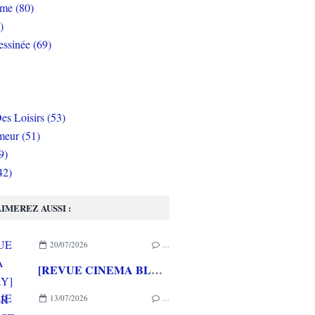
rme (80)
)
ssinée (69)
es Loisirs (53)
eur (51)
9)
42)
IMEREZ AUSSI :
20/07/2026
…
[REVUE CINEMA BLU-RAY] LA TOUR DE GLACE
13/07/2026
…