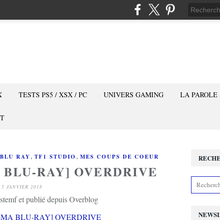
X
TESTS PS5 / XSX / PC
UNIVERS GAMING
LA PAROLE
T
,
,
BLU RAY
TF1 STUDIO
MES COUPS DE COEUR
RECH
 BLU-RAY] OVERDRIVE
5 JANVIER 2018
stemf et publié depuis Overblog
NEWS