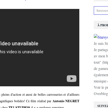
À PRO
Je suis S
Je partag
av mon b
tout" (ht
de gameur
également
musique e
Voir le p
Overblog
pleins d'action et aussi de belles carrosseries et d'ailleurs
Antonio NEGRET
agnifiques bolides! Ce film réalisé par
SUIVE
TF1 STUDIOS
ti chez
il y a quelques semaines.