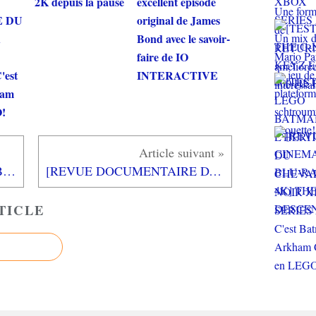
2K depuis la pause
excellent épisode
E DU
original de James
R
Bond avec le savoir-
faire de IO
'est
INTERACTIVE
ham
!
[REVUE LIVRE RUNNING] BIEN CHOISIR SES CHAUSSURES DE RUNNING d'Eric BEAUVAL aux éditions @mphora
[REVUE DOCUMENTAIRE DVD] "McLAREN, l’homme derrière la légende"
TICLE