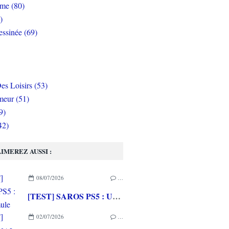
rme (80)
)
ssinée (69)
es Loisirs (53)
eur (51)
9)
42)
IMEREZ AUSSI :
08/07/2026
…
[TEST] SAROS PS5 : Une formule de RETURNAL améliorée et interessante
02/07/2026
…