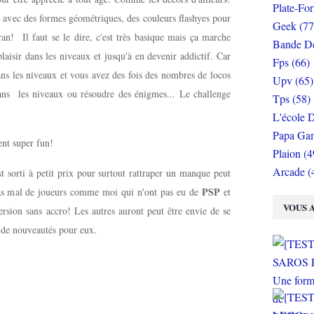
Plate-Fo
es avec des formes géométriques, des couleurs flashyes pour
Geek (77
ran! Il faut se le dire, c'est très basique mais ça marche
Bande De
aisir dans les niveaux et jusqu'à en devenir addictif. Car
Fps (66)
ans les niveaux et vous avez des fois des nombres de locos
Upv (65)
dans les niveaux ou résoudre des énigmes... Le challenge
Tps (58)
L'école D
Papa Gam
nt super fun!
Plaion (4
Arcade (
t sorti à petit prix pour surtout rattraper un manque peut
PSP
 pas mal de joueurs comme moi qui n'ont pas eu de
et
VOUS A
ersion sans accro! Les autres auront peut être envie de se
s de nouveautés pour eux.