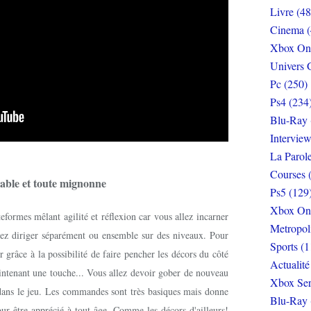
Livre (48
Cinema (
Xbox On
Univers 
Pc (250)
Ps4 (234
Blu-Ray 
Interview
La Parol
Courses 
éable et toute mignonne
Ps5 (129
Xbox On
eformes mêlant agilité et réflexion car vous allez incarner
Metropol
ez diriger séparément ou ensemble sur des niveaux. Pour
Sports (1
er grâce à la possibilité de faire pencher les décors du côté
Actualité
aintenant une touche... Vous allez devoir gober de nouveau
Xbox Ser
dans le jeu. Les commandes sont très basiques mais donne
Blu-Ray 
ur être apprécié à tout âge. Comme les décors d'ailleurs!