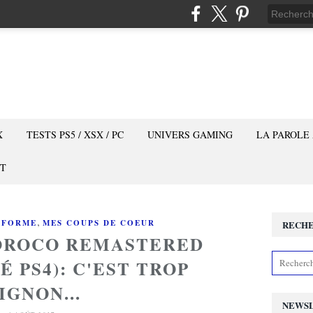
X
TESTS PS5 / XSX / PC
UNIVERS GAMING
LA PAROLE
T
,
-FORME
MES COUPS DE COEUR
RECH
OROCO REMASTERED
É PS4): C'EST TROP
IGNON...
NEWS