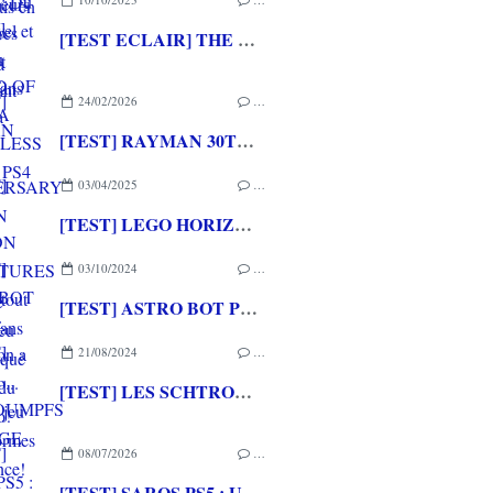
[TEST ECLAIR] THE LEGEND OF NAYUTA BOUNDLESS TRAILS PS4
24/02/2026
…
[TEST] RAYMAN 30TH ANNIVERSARY EDITION PS5 : Un grand hommage pour un jeu qui a marqué l'histoire du Jeu Vidéo!
03/04/2025
…
[TEST] LEGO HORIZON ADVENTURES PS5 : Surtout pour les fans d'Aloy
03/10/2024
…
[TEST] ASTRO BOT PS5 : PlayStation a son Mario... enfin son jeu de plateformes de référence!
21/08/2024
…
[TEST] LES SCHTROUMPFS - VILLAGE PARTY XBOX SERIES X : Un mix de Mario Party et de jeu de plateformes schtroumpfement chouette!
08/07/2026
…
[TEST] SAROS PS5 : Une formule de RETURNAL améliorée et interessante