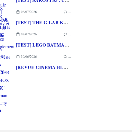
06/07/2026
…
[TEST] THE G-LAB KEYZ ELITE 400 HE PC
02/07/2026
…
[TEST] LEGO BATMAN L'HERITAGE DU CHEVALIER NOIR XBOX SERIES X : C'est Batman Arkham City en LEGO!
30/06/2026
…
[REVUE CINEMA BLU-RAY 4K] THE DESCENT