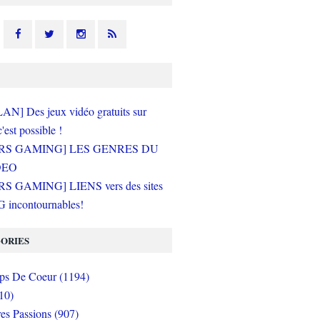
N] Des jeux vidéo gratuits sur
c'est possible !
RS GAMING] LES GENRES DU
DEO
S GAMING] LIENS vers des sites
incontournables!
ORIES
s De Coeur (1194)
10)
es Passions (907)