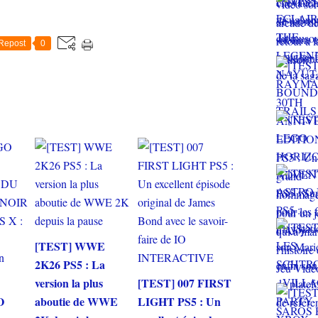
Repost
0
[TEST] WWE
2K26 PS5 : La
version la plus
[TEST] 007 FIRST
O
aboutie de WWE
LIGHT PS5 : Un