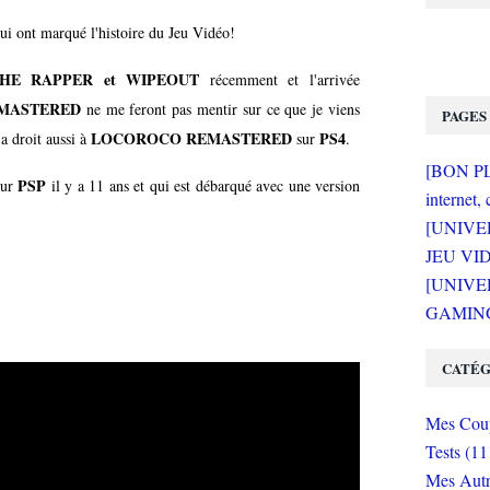
qui ont marqué l'histoire du Jeu Vidéo!
HE RAPPER et WIPEOUT
récemment et l'arrivée
EMASTERED
ne me feront pas mentir sur ce que je viens
PAGES
LOCOROCO REMASTERED
PS4
 a droit aussi à
sur
.
[BON PLA
PSP
sur
il y a 11 ans et qui est débarqué avec une version
internet, 
[UNIVE
JEU VI
[UNIVER
GAMING 
CATÉG
Mes Coup
Tests (11
Mes Autr