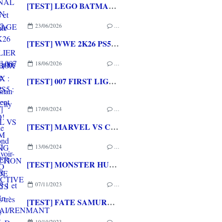
[TEST] LEGO BATMAN L'HERITAGE DU CHEVALIER NOIR XBOX SERIES X : C'est Batman Arkham City en LEGO!
23/06/2026
…
[TEST] WWE 2K26 PS5 : La version la plus aboutie de WWE 2K depuis la pause
18/06/2026
…
[TEST] 007 FIRST LIGHT PS5 : Un excellent épisode original de James Bond avec le savoir-faire de IO INTERACTIVE
17/09/2024
…
[TEST] MARVEL VS CAPCOM FIGHTING COLLECTION : ARCADE CLASSICS PS4 : Des très bons jeux vidéo sortis en arcade de retour à la maison!
13/06/2024
…
[TEST] MONSTER HUNTER STORIES 1 et 2 PS4 : Un retour des chevaucheurs de monstres sublime et passionnant
07/11/2023
…
[TEST] FATE SAMURAI/RENMANT PS4/PS5 : Du visual novel et du musou pour les fans de la saga
10/10/2023
…