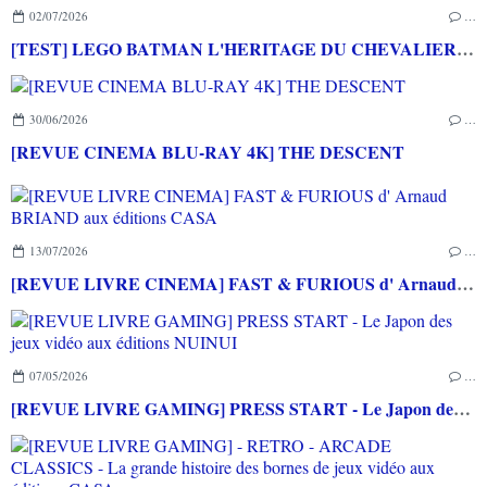
02/07/2026
…
[TEST] LEGO BATMAN L'HERITAGE DU CHEVALIER NOIR XBOX SERIES X : C'est Batman Arkham City en LEGO!
30/06/2026
…
[REVUE CINEMA BLU-RAY 4K] THE DESCENT
13/07/2026
…
[REVUE LIVRE CINEMA] FAST & FURIOUS d' Arnaud BRIAND aux éditions CASA
07/05/2026
…
[REVUE LIVRE GAMING] PRESS START - Le Japon des jeux vidéo aux éditions NUINUI