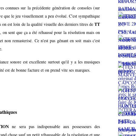
ures connues sur la précédente génération de consoles (sur
ve que le jeu visuellement a peu évolué. C'est sympathique
TT
n est loin de la qualité visuelle des derniers titres de
re, on sent que ça a été réhaussé pour la résolution mais on
t non remasterisé. Ce n'est pas gênant en soit mais c'est
e.
iance sonore est excellente surtout qu'il y a les musiques
 est de bonne facture et on prend vite ses marques.
pathiques
TION
ne sera pas indispensable aux possesseurs des
rand chose sauf un petit réhaussable de la résolution et une