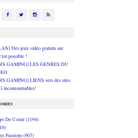
N] Des jeux vidéo gratuits sur
c'est possible !
RS GAMING] LES GENRES DU
DEO
S GAMING] LIENS vers des sites
incontournables!
ORIES
s De Coeur (1194)
10)
es Passions (907)