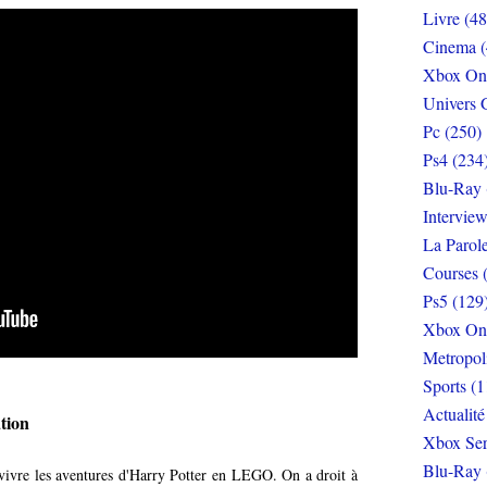
Livre (48
Cinema (
Xbox On
Univers 
Pc (250)
Ps4 (234
Blu-Ray 
Interview
La Parol
Courses 
Ps5 (129
Xbox On
Metropol
Sports (1
Actualité
tion
Xbox Ser
Blu-Ray 
vivre les aventures d'Harry Potter en LEGO. On a droit à