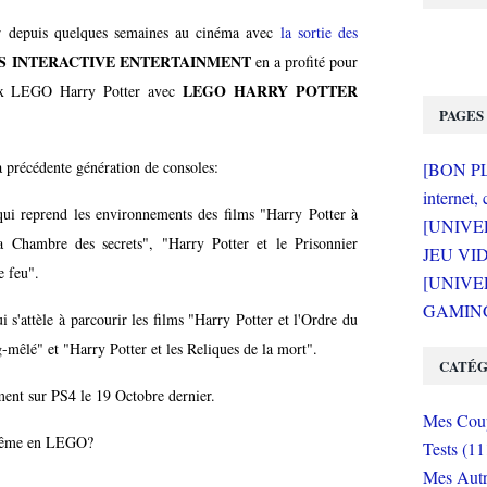
ur depuis quelques semaines au cinéma avec
la sortie des
 INTERACTIVE ENTERTAINMENT
en a profité pour
LEGO HARRY POTTER
eux LEGO Harry Potter avec
PAGES
la précédente génération de consoles:
[BON PLA
internet, 
ui reprend les environnements des films "Harry Potter à
[UNIVE
la Chambre des secrets", "Harry Potter et le Prisonnier
JEU VI
e feu".
[UNIVER
GAMING 
i s'attèle à parcourir les films "Harry Potter et l'Ordre du
g-mêlé" et "Harry Potter et les Reliques de la mort".
CATÉG
ement sur PS4 le 19 Octobre dernier.
Mes Coup
t même en LEGO?
Tests (11
Mes Autr