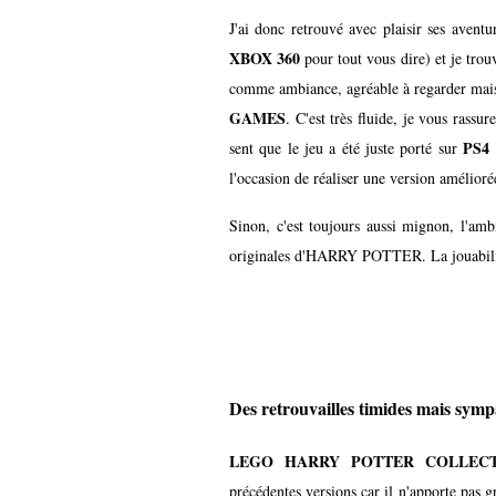
J'ai donc retrouvé avec plaisir ses avent
XBOX 360
pour tout vous dire) et je trou
comme ambiance, agréable à regarder mais o
GAMES
. C'est très fluide, je vous rassu
PS4
sent que le jeu a été juste porté sur
e
l'occasion de réaliser une version amélioré
Sinon, c'est toujours aussi mignon, l'amb
originales d'HARRY POTTER. La jouabilité
Des retrouvailles timides mais sym
LEGO HARRY POTTER COLLEC
précédentes versions car il n'apporte pas g