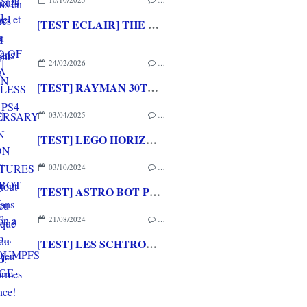
[TEST ECLAIR] THE LEGEND OF NAYUTA BOUNDLESS TRAILS PS4
24/02/2026
…
[TEST] RAYMAN 30TH ANNIVERSARY EDITION PS5 : Un grand hommage pour un jeu qui a marqué l'histoire du Jeu Vidéo!
03/04/2025
…
[TEST] LEGO HORIZON ADVENTURES PS5 : Surtout pour les fans d'Aloy
03/10/2024
…
[TEST] ASTRO BOT PS5 : PlayStation a son Mario... enfin son jeu de plateformes de référence!
21/08/2024
…
[TEST] LES SCHTROUMPFS - VILLAGE PARTY XBOX SERIES X : Un mix de Mario Party et de jeu de plateformes schtroumpfement chouette!