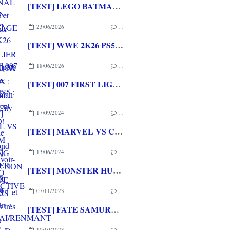
[TEST] LEGO BATMAN L'HERITAGE DU CHEVALIER NOIR XBOX SERIES X : C'est Batman Arkham City en LEGO!
23/06/2026
…
[TEST] WWE 2K26 PS5 : La version la plus aboutie de WWE 2K depuis la pause
18/06/2026
…
[TEST] 007 FIRST LIGHT PS5 : Un excellent épisode original de James Bond avec le savoir-faire de IO INTERACTIVE
17/09/2024
…
[TEST] MARVEL VS CAPCOM FIGHTING COLLECTION : ARCADE CLASSICS PS4 : Des très bons jeux vidéo sortis en arcade de retour à la maison!
13/06/2024
…
[TEST] MONSTER HUNTER STORIES 1 et 2 PS4 : Un retour des chevaucheurs de monstres sublime et passionnant
07/11/2023
…
[TEST] FATE SAMURAI/RENMANT PS4/PS5 : Du visual novel et du musou pour les fans de la saga
10/10/2023
…