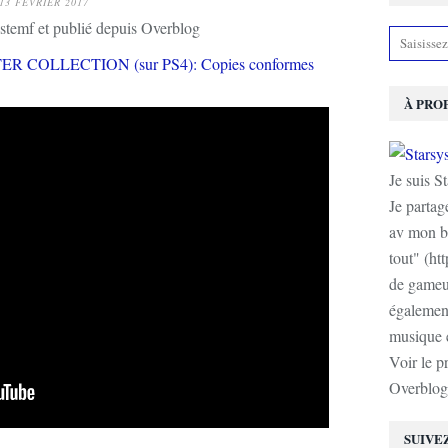
13 FÉVRIER 2017
stemf et publié depuis Overblog
À PRO
Je suis S
Je partag
av mon b
tout" (ht
de gameur
également
musique e
Voir le p
Overblog
SUIVE