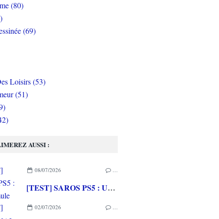
rme (80)
)
ssinée (69)
es Loisirs (53)
eur (51)
9)
42)
IMEREZ AUSSI :
08/07/2026
…
[TEST] SAROS PS5 : Une formule de RETURNAL améliorée et interessante
02/07/2026
…