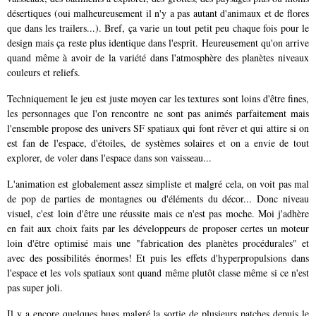
désertiques (oui malheureusement il n'y a pas autant d'animaux et de flores
que dans les trailers...). Bref, ça varie un tout petit peu chaque fois pour le
design mais ça reste plus identique dans l'esprit. Heureusement qu'on arrive
quand même à avoir de la variété dans l'atmosphère des planètes niveaux
couleurs et reliefs.
Techniquement le jeu est juste moyen car les textures sont loins d'être fines,
les personnages que l'on rencontre ne sont pas animés parfaitement mais
l'ensemble propose des univers SF spatiaux qui font rêver et qui attire si on
est fan de l'espace, d'étoiles, de systèmes solaires et on a envie de tout
explorer, de voler dans l'espace dans son vaisseau...
L'animation est globalement assez simpliste et malgré cela, on voit pas mal
de pop de parties de montagnes ou d'éléments du décor... Donc niveau
visuel, c'est loin d'être une réussite mais ce n'est pas moche. Moi j'adhère
en fait aux choix faits par les développeurs de proposer certes un moteur
loin d'être optimisé mais une "fabrication des planètes procédurales" et
avec des possibilités énormes! Et puis les effets d'hyperpropulsions dans
l'espace et les vols spatiaux sont quand même plutôt classe même si ce n'est
pas super joli.
Il y a encore quelques bugs malgré la sortie de plusieurs patches depuis le