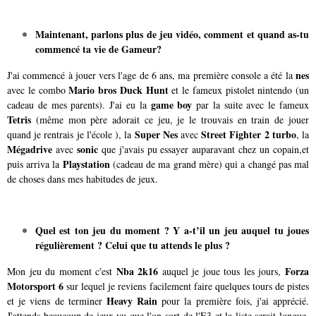
Maintenant, parlons plus de jeu vidéo, comment et quand as-tu
commencé ta vie de Gameur?
nes
J'ai commencé à jouer vers l'age de 6 ans, ma première console a été la
Mario bros Duck Hunt
avec le combo
et le fameux pistolet nintendo (un
game boy
cadeau de mes parents). J'ai eu la
par la suite avec le fameux
Tetris
(même mon père adorait ce jeu, je le trouvais en train de jouer
Super Nes
Street Fighter 2 turbo
quand je rentrais je l'école ), la
avec
, la
Mégadrive
sonic
avec
que j'avais pu essayer auparavant chez un copain,et
Playstation
puis arriva la
(cadeau de ma grand mère) qui a changé pas mal
de choses dans mes habitudes de jeux.
Quel est ton jeu du moment ? Y a-t’il un jeu auquel tu joues
régulièrement ? Celui que tu attends le plus ?
Nba 2k16
Forza
Mon jeu du moment c'est
auquel je joue tous les jours,
Motorsport 6
sur lequel je reviens facilement faire quelques tours de pistes
Heavy Rain
et je viens de terminer
pour la première fois, j'ai apprécié.
J'attends beaucoup de jeux vu que l'on sort de l'E3 et la liste serait longue,