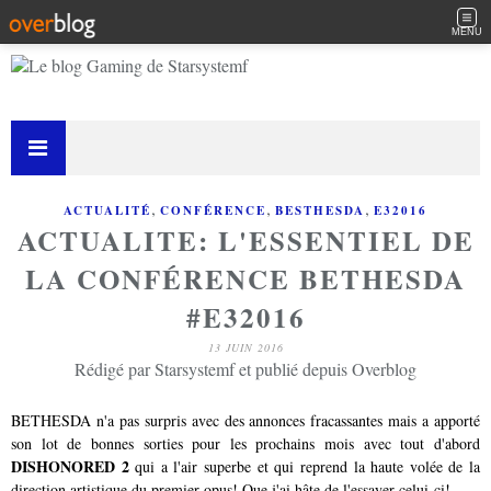
MENU
,
,
,
ACTUALITÉ
CONFÉRENCE
BESTHESDA
E32016
ACTUALITE: L'ESSENTIEL DE
LA CONFÉRENCE BETHESDA
#E32016
13 JUIN 2016
Rédigé par Starsystemf et publié depuis Overblog
BETHESDA n'a pas surpris avec des annonces fracassantes mais a apporté
son lot de bonnes sorties pour les prochains mois avec tout d'abord
DISHONORED 2
qui a l'air superbe et qui reprend la haute volée de la
direction artistique du premier opus! Que j'ai hâte de l'essayer celui-ci!