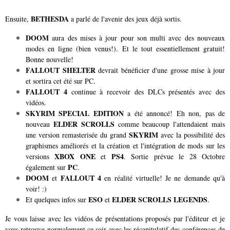
BETHESDA
Ensuite,
a parlé de l'avenir des jeux déjà sortis.
DOOM
aura des mises à jour pour son multi avec des nouveaux
modes en ligne (bien venus!). Et le tout essentiellement gratuit!
Bonne nouvelle!
FALLOUT SHELTER
devrait bénéficier d'une grosse mise à jour
et sortira cet été sur PC.
FALLOUT 4
continue à recevoir des DLCs présentés avec des
vidéos.
SKYRIM SPECIAL EDITION
a été annoncé! Eh non, pas de
ELDER SCROLLS
nouveau
comme beaucoup l'attendaient mais
SKYRIM
une version remasterisée du grand
avec la possibilité des
graphismes améliorés et la création et l'intégration de mods sur les
XBOX ONE
PS4
versions
et
. Sortie prévue le 28 Octobre
PC
également sur
.
DOOM
FALLOUT 4
et
en réalité virtuelle! Je ne demande qu'à
voir! :)
ESO
ELDER SCROLLS LEGENDS
Et quelques infos sur
et
.
Je vous laisse avec les vidéos de présentations proposés par l'éditeur et je
vous retrouve normalement ce soir avec les récapitulatif des conférences de