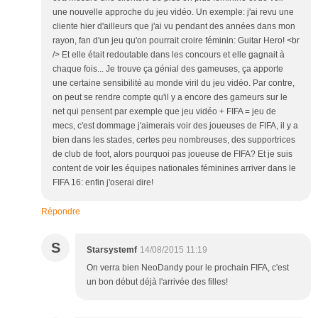
une nouvelle approche du jeu vidéo. Un exemple: j'ai revu une
cliente hier d'ailleurs que j'ai vu pendant des années dans mon
rayon, fan d'un jeu qu'on pourrait croire féminin: Guitar Hero! <br
/> Et elle était redoutable dans les concours et elle gagnait à
chaque fois... Je trouve ça génial des gameuses, ça apporte
une certaine sensibilité au monde viril du jeu vidéo. Par contre,
on peut se rendre compte qu'il y a encore des gameurs sur le
net qui pensent par exemple que jeu vidéo + FIFA = jeu de
mecs, c'est dommage j'aimerais voir des joueuses de FIFA, il y a
bien dans les stades, certes peu nombreuses, des supportrices
de club de foot, alors pourquoi pas joueuse de FIFA? Et je suis
content de voir les équipes nationales féminines arriver dans le
FIFA 16: enfin j'oserai dire!
Répondre
S
Starsystemf
14/08/2015 11:19
On verra bien NeoDandy pour le prochain FIFA, c'est
un bon début déjà l'arrivée des filles!