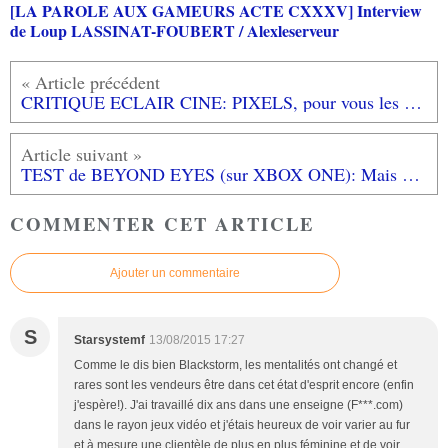
[LA PAROLE AUX GAMEURS ACTE CXXXV] Interview
de Loup LASSINAT-FOUBERT / Alexleserveur
CRITIQUE ECLAIR CINE: PIXELS, pour vous les geeks!
TEST de BEYOND EYES (sur XBOX ONE): Mais où est donc passé Nina? Nananananana...
COMMENTER CET ARTICLE
Ajouter un commentaire
S
Starsystemf
13/08/2015 17:27
Comme le dis bien Blackstorm, les mentalités ont changé et
rares sont les vendeurs être dans cet état d'esprit encore (enfin
j'espère!). J'ai travaillé dix ans dans une enseigne (F***.com)
dans le rayon jeux vidéo et j'étais heureux de voir varier au fur
et à mesure une clientèle de plus en plus féminine et de voir