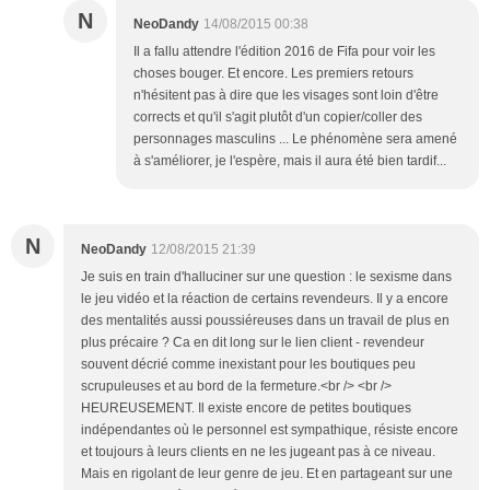
N
NeoDandy
14/08/2015 00:38
Il a fallu attendre l'édition 2016 de Fifa pour voir les
choses bouger. Et encore. Les premiers retours
n'hésitent pas à dire que les visages sont loin d'être
corrects et qu'il s'agit plutôt d'un copier/coller des
personnages masculins ... Le phénomène sera amené
à s'améliorer, je l'espère, mais il aura été bien tardif...
N
NeoDandy
12/08/2015 21:39
Je suis en train d'halluciner sur une question : le sexisme dans
le jeu vidéo et la réaction de certains revendeurs. Il y a encore
des mentalités aussi poussiéreuses dans un travail de plus en
plus précaire ? Ca en dit long sur le lien client - revendeur
souvent décrié comme inexistant pour les boutiques peu
scrupuleuses et au bord de la fermeture.<br /> <br />
HEUREUSEMENT. Il existe encore de petites boutiques
indépendantes où le personnel est sympathique, résiste encore
et toujours à leurs clients en ne les jugeant pas à ce niveau.
Mais en rigolant de leur genre de jeu. Et en partageant sur une