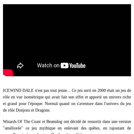
ICEWIND DALE n'est pas tout jeune... Ce jeu sorti en 2000 était un jeu de
rôle en vue isométrique qui avait fait son effet et apporté un univers riche
et grand pour l'époque. Normal quand on s'aventure dans l'univers du jeu
de rôle Donjons et Dragons.
Wizards Of The Coast et Beamdog ont décidé de ressortir dans une version
"améliorée" ce jeu mythique en enlevant des quêtes, en rajoutant de