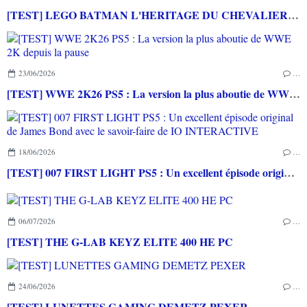
[TEST] LEGO BATMAN L'HERITAGE DU CHEVALIER NOIR XBOX SERIES X : C'est Batman Arkham City en LEGO!
23/06/2026
…
[TEST] WWE 2K26 PS5 : La version la plus aboutie de WWE 2K depuis la pause
18/06/2026
…
[TEST] 007 FIRST LIGHT PS5 : Un excellent épisode original de James Bond avec le savoir-faire de IO INTERACTIVE
06/07/2026
…
[TEST] THE G-LAB KEYZ ELITE 400 HE PC
24/06/2026
…
[TEST] LUNETTES GAMING DEMETZ PEXER