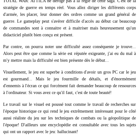
TOTAL WAR: ATTILA ne déroge pas à la règle de cette saga. C'est de la
stratégie de guerre en temps réel. Vous allez diriger les différents corps
d'armée, les placer, leur donner des ordres comme un grand général de
guerre. Le gameplay peut s'avérer difficile d'accès au début car beaucoup
de commandes sont à connaitre et à maitriser mais heureusement qu'un
didacticiel plutôt bien conçu est présent.
Par contre, on pourra noter une difficulté assez conséquente je trouve...
Alors peut être que comme la série est réputée exigeante, j'ai eu du mal à
m'y mettre mais la difficulté est bien présente dès le début...
Visuellement, le jeu est superbe à conditions d'avoir un gros PC car le jeu
est gourmand... Mais le jeu fourmille de détails, et d'énormément
d'ennemis à l'écran ce qui forcément fait demander beaucoup de ressources
à l'ordinateur. Si vous avez ce qu'il faut, c'est de toute beauté!
Le travail sur le visuel est poussé tout comme le travail de recherches sur
l'époque historique ce qui rend le jeu extrêmement intéressant pour le côté
aussi réaliste du jeu sur les techniques de combats ou la géopolitique de
l'époque! D'ailleurs une encyclopédie est consultable avec tous les sujets
qui ont un rapport avec le jeu: hallucinant!