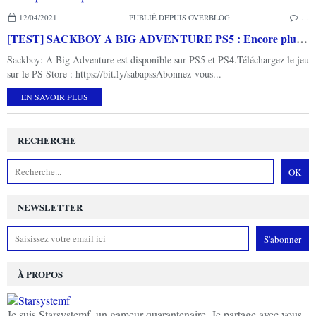
12/04/2021
PUBLIÉ DEPUIS OVERBLOG
…
[TEST] SACKBOY A BIG ADVENTURE PS5 : Encore plus fort et plus cool que LITTLE BIG PLANET !
Sackboy: A Big Adventure est disponible sur PS5 et PS4.Téléchargez le jeu
sur le PS Store : https://bit.ly/sabapssAbonnez-vous...
EN SAVOIR PLUS
RECHERCHE
NEWSLETTER
À PROPOS
Je suis Starsystemf, un gameur quarantenaire. Je partage avec vous