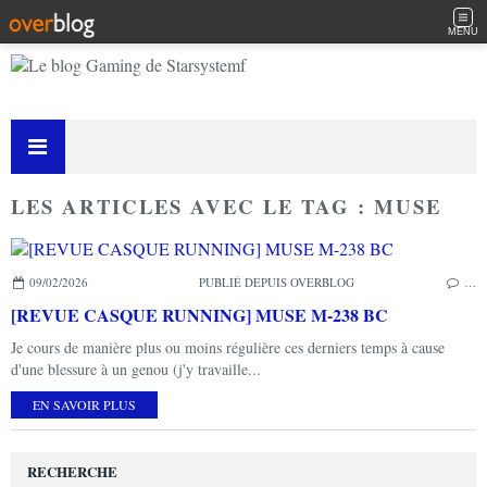
MENU
LES ARTICLES AVEC LE TAG : MUSE
09/02/2026
PUBLIÉ DEPUIS OVERBLOG
…
[REVUE CASQUE RUNNING] MUSE M-238 BC
Je cours de manière plus ou moins régulière ces derniers temps à cause
d'une blessure à un genou (j'y travaille...
EN SAVOIR PLUS
RECHERCHE