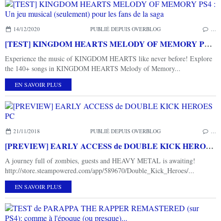
14/12/2020
PUBLIÉ DEPUIS OVERBLOG
…
[TEST] KINGDOM HEARTS MELODY OF MEMORY PS4 : Un jeu musical (seulement) pour les fans de la saga
Experience the music of KINGDOM HEARTS like never before! Explore
the 140+ songs in KINGDOM HEARTS Melody of Memory...
EN SAVOIR PLUS
21/11/2018
PUBLIÉ DEPUIS OVERBLOG
…
[PREVIEW] EARLY ACCESS de DOUBLE KICK HEROES PC
A journey full of zombies, guests and HEAVY METAL is awaiting!
http://store.steampowered.com/app/589670/Double_Kick_Heroes/...
EN SAVOIR PLUS