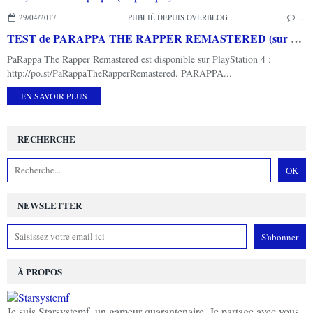
29/04/2017
PUBLIÉ DEPUIS OVERBLOG
…
TEST de PARAPPA THE RAPPER REMASTERED (sur PS4): comme à l'époque (ou presque)...
PaRappa The Rapper Remastered est disponible sur PlayStation 4 :
http://po.st/PaRappaTheRapperRemastered. PARAPPA...
EN SAVOIR PLUS
RECHERCHE
NEWSLETTER
À PROPOS
Je suis Starsystemf, un gameur quarantenaire. Je partage avec vous