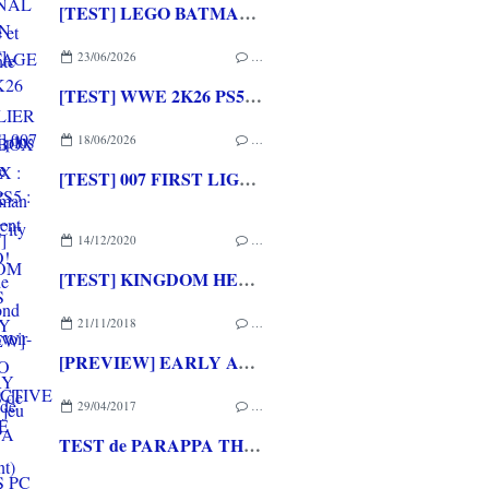
[TEST] LEGO BATMAN L'HERITAGE DU CHEVALIER NOIR XBOX SERIES X : C'est Batman Arkham City en LEGO!
23/06/2026
…
[TEST] WWE 2K26 PS5 : La version la plus aboutie de WWE 2K depuis la pause
18/06/2026
…
[TEST] 007 FIRST LIGHT PS5 : Un excellent épisode original de James Bond avec le savoir-faire de IO INTERACTIVE
14/12/2020
…
[TEST] KINGDOM HEARTS MELODY OF MEMORY PS4 : Un jeu musical (seulement) pour les fans de la saga
21/11/2018
…
[PREVIEW] EARLY ACCESS de DOUBLE KICK HEROES PC
29/04/2017
…
TEST de PARAPPA THE RAPPER REMASTERED (sur PS4): comme à l'époque (ou presque)...