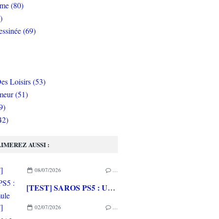
rme (80)
)
ssinée (69)
es Loisirs (53)
eur (51)
9)
42)
IMEREZ AUSSI :
08/07/2026
…
[TEST] SAROS PS5 : Une formule de RETURNAL améliorée et interessante
02/07/2026
…