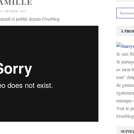
AMILLE
11 FÉVRIER 2023
stemf et publié depuis Overblog
À PRO
Je suis S
Je partag
av mon b
tout" (ht
de gameur
également
musique e
Voir le p
Overblog
SUIVE