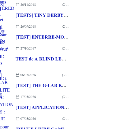
26/11/2018
…
[TESTS] TINY DERBY et GAUCHE DROITE sur ANDROID
26/09/2018
…
[TEST] ENTERRE-MOI, MON AMOUR sur ANDROID
27/10/2017
…
TEST de A BLIND LEGEND (sur PC et ANDROID): une expérience inédite!
06/07/2026
…
[TEST] THE G-LAB KEYZ ELITE 400 HE PC
17/05/2026
…
[TEST] APPLICATION QWARGS : une appli française pour gérer sa collection de jeux vidéo prometteuse!
07/05/2026
…
[REVUE LIVRE GAMING] PRESS START - Le Japon des jeux vidéo aux éditions NUINUI