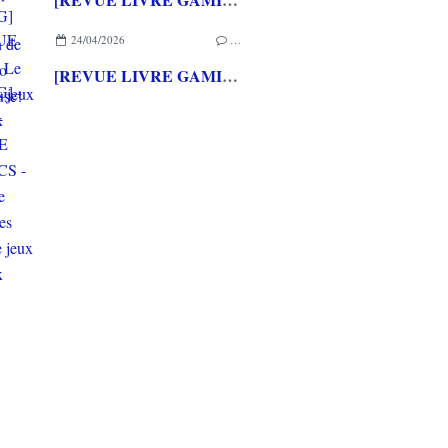
24/04/2026
…
[REVUE LIVRE GAMING] - RETRO - ARCADE CLASSICS - La grande histoire des bornes de jeux vidéo aux éditions CASA