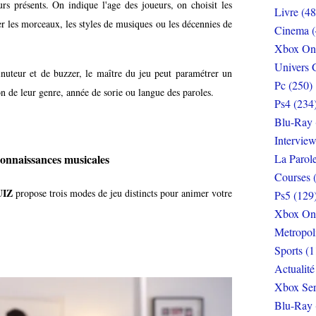
urs présents. On indique l'age des joueurs, on choisit les
Livre (48
er les morceaux, les styles de musiques ou les décennies de
Cinema (
Xbox On
Univers 
nuteur et de buzzer, le maître du jeu peut paramétrer un
Pc (250)
ion de leur genre, année de sorie ou langue des paroles.
Ps4 (234
Blu-Ray 
Interview
connaissances musicales
La Parol
Courses 
UIZ
propose trois modes de jeu distincts pour animer votre
Ps5 (129
Xbox On
Metropol
Sports (1
Actualité
Xbox Ser
Blu-Ray 