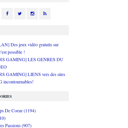
N] Des jeux vidéo gratuits sur
c'est possible !
RS GAMING] LES GENRES DU
DEO
S GAMING] LIENS vers des sites
incontournables!
ORIES
s De Coeur (1194)
10)
es Passions (907)