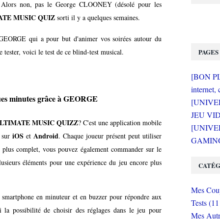
.. Alors non, pas le George CLOONEY (désolé pour les
TE MUSIC QUIZ
sorti il y a quelques semaines.
té GEORGE qui a pour but d'animer vos soirées autour du
 tester, voici le test de ce blind-test musical.
PAGES
[BON PLA
internet, 
lques minutes grâce à GEORGE
[UNIVE
JEU VI
LTIMATE MUSIC QUIZZ
? C'est une application mobile
[UNIVER
iOS
Android
t sur
et
. Chaque joueur présent peut utiliser
GAMING 
re plus complet, vous pouvez également commander sur
le
lusieurs éléments pour une expérience du jeu encore plus
CATÉG
Mes Coup
e smartphone en minuteur et en buzzer pour répondre aux
Tests (11
 la possibilité de choisir des réglages dans le jeu pour
Mes Autr