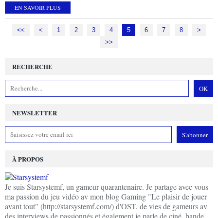
EN SAVOIR PLUS
<<
<
1
2
3
4
5
6
7
8
>
>>
RECHERCHE
NEWSLETTER
À PROPOS
Je suis Starsystemf, un gameur quarantenaire. Je partage avec vous
ma passion du jeu vidéo av mon blog Gaming "Le plaisir de jouer
avant tout" (http://starsystemf.com/) d'OST, de vies de gameurs av
des interviews de passionnés et également je parle de ciné, bande