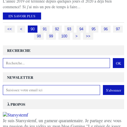
L'année 2019 est terminée depuis quelques jours et 2020 a déjà bien
commencé! Si j'ai mis un peu de temps à faire...
EN SAVOIR PLUS
<<
<
10
20
30
40
50
60
70
80
90
91
92
93
94
95
96
97
98
99
100
200
>
>>
RECHERCHE
NEWSLETTER
À PROPOS
Je suis Starsystemf, un gameur quarantenaire. Je partage avec vous
ma passion du jeu vidéo av mon blog Gaming "Le plaisir de jouer