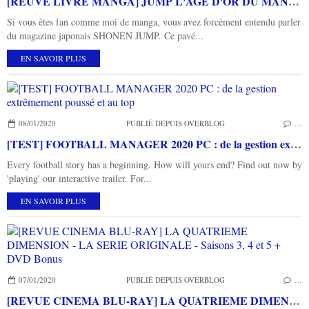
[REUVE LIVRE MANGA] JUMP L'AGE D'OR DU MANGA d'Hiroki GOTO aux éditions KUROKAWA - KUROPOP
Si vous êtes fan comme moi de manga, vous avez forcément entendu parler
du magazine japonais SHONEN JUMP. Ce pavé...
EN SAVOIR PLUS
08/01/2020
PUBLIÉ DEPUIS OVERBLOG
…
[TEST] FOOTBALL MANAGER 2020 PC : de la gestion extrêmement poussé et au top
Every football story has a beginning. How will yours end? Find out now by
'playing' our interactive trailer. For...
EN SAVOIR PLUS
07/01/2020
PUBLIÉ DEPUIS OVERBLOG
…
[REVUE CINEMA BLU-RAY] LA QUATRIEME DIMENSION - LA SERIE ORIGINALE - Saisons 3, 4 et 5 + DVD Bonus