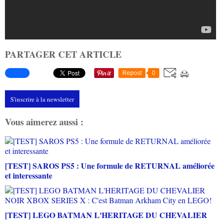
PARTAGER CET ARTICLE
Repost
0
S'inscrire à la newsletter
Vous aimerez aussi :
[TEST] SAROS PS5 : Une formule de RETURNAL améliorée
et interessante
[TEST] LEGO BATMAN L'HERITAGE DU CHEVALIER