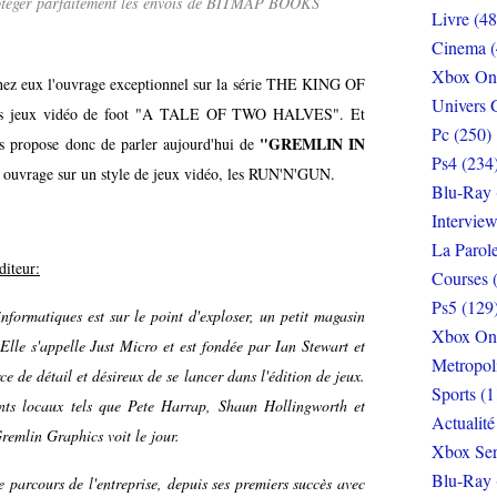
rotéger parfaitement les envois de BITMAP BOOKS
Livre (48
Cinema (
Xbox On
chez eux l'ouvrage exceptionnel sur la série THE KING OF
Univers 
 les jeux vidéo de foot "A TALE OF TWO HALVES". Et
Pc (250)
"GREMLIN IN
s propose donc de parler aujourd'hui de
Ps4 (234
n ouvrage sur un style de jeux vidéo, les RUN'N'GUN.
Blu-Ray 
Interview
La Parol
diteur:
Courses 
Ps5 (129
nformatiques est sur le point d'exploser, un petit magasin
Xbox On
Elle s'appelle Just Micro et est fondée par Ian Stewart et
Metropol
 de détail et désireux de se lancer dans l'édition de jeux.
Sports (1
ents locaux tels que Pete Harrap, Shaun Hollingworth et
Actualité
remlin Graphics voit le jour.
Xbox Ser
Blu-Ray 
 parcours de l'entreprise, depuis ses premiers succès avec