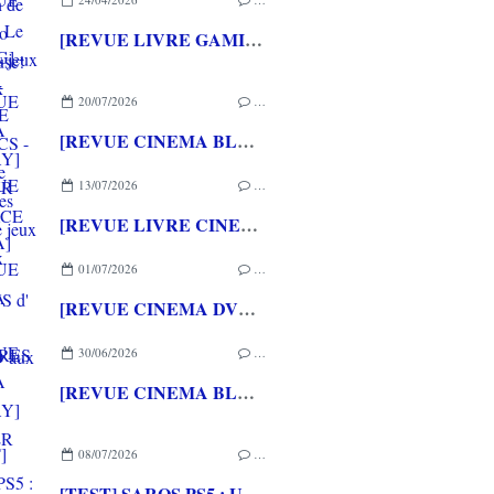
[REVUE LIVRE GAMING] - RETRO - ARCADE CLASSICS - La grande histoire des bornes de jeux vidéo aux éditions CASA
20/07/2026
…
[REVUE CINEMA BLU-RAY] LA TOUR DE GLACE
13/07/2026
…
[REVUE LIVRE CINEMA] FAST & FURIOUS d' Arnaud BRIAND aux éditions CASA
01/07/2026
…
[REVUE CINEMA DVD] COUTURES
30/06/2026
…
[REVUE CINEMA BLU-RAY] SHELTER
08/07/2026
…
[TEST] SAROS PS5 : Une formule de RETURNAL améliorée et interessante