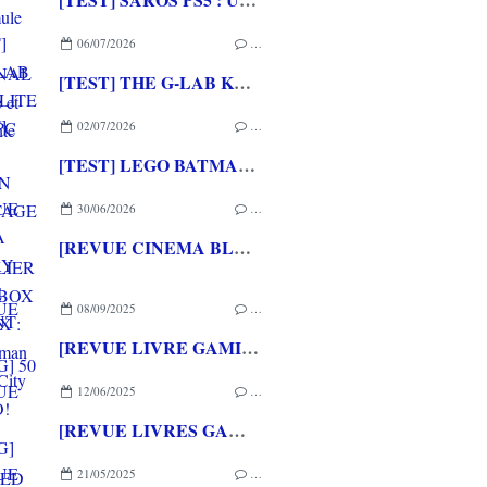
06/07/2026
…
[TEST] THE G-LAB KEYZ ELITE 400 HE PC
02/07/2026
…
[TEST] LEGO BATMAN L'HERITAGE DU CHEVALIER NOIR XBOX SERIES X : C'est Batman Arkham City en LEGO!
30/06/2026
…
[REVUE CINEMA BLU-RAY 4K] THE DESCENT
08/09/2025
…
[REVUE LIVRE GAMING] 50 INDIES GAMES THAT CHANGED THE WORLD aux éditions BITMAP BOOKS
12/06/2025
…
[REVUE LIVRES GAMING] I'M TOO YOUNG TO DIE et HURT ME PLENTY aux éditions BITMAP BOOKS
21/05/2025
…