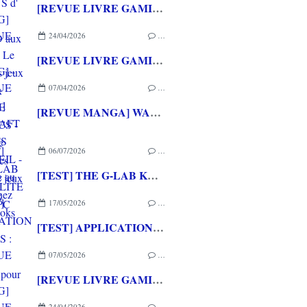
[REVUE LIVRE GAMING] PRESS START - Le Japon des jeux vidéo aux éditions NUINUI
24/04/2026
…
[REVUE LIVRE GAMING] - RETRO - ARCADE CLASSICS - La grande histoire des bornes de jeux vidéo aux éditions CASA
07/04/2026
…
[REVUE MANGA] WARCRAFT LE PUITS DE SOLEIL - La chasse au dragon chez Mana Books
06/07/2026
…
[TEST] THE G-LAB KEYZ ELITE 400 HE PC
17/05/2026
…
[TEST] APPLICATION QWARGS : une appli française pour gérer sa collection de jeux vidéo prometteuse!
07/05/2026
…
[REVUE LIVRE GAMING] PRESS START - Le Japon des jeux vidéo aux éditions NUINUI
24/04/2026
…