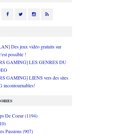
N] Des jeux vidéo gratuits sur
c'est possible !
RS GAMING] LES GENRES DU
DEO
S GAMING] LIENS vers des sites
incontournables!
ORIES
s De Coeur (1194)
10)
es Passions (907)