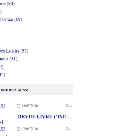
rme (80)
)
ssinée (69)
es Loisirs (53)
eur (51)
9)
42)
IMEREZ AUSSI :
13/07/2026
…
[REVUE LIVRE CINEMA] FAST & FURIOUS d' Arnaud BRIAND aux éditions CASA
07/05/2026
…