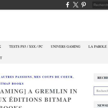
X
TESTS PS5 / XSX / PC
UNIVERS GAMING
LA PAROLE
T
,
,
 AUTRES PASSIONS
MES COUPS DE COEUR
RECH
ITMAP BOOKS
GAMING] A GREMLIN IN
UX ÉDITIONS BITMAP
NEWS
BOOKS