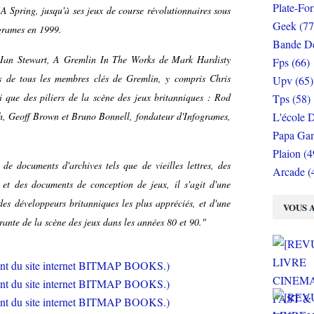
Plate-Fo
 Spring, jusqu'à ses jeux de course révolutionnaires sous
Geek (77
grames en 1999.
Bande De
r Ian Stewart, A Gremlin In The Works de Mark Hardisty
Fps (66)
s de tous les membres clés de Gremlin, y compris Chris
Upv (65)
 que des piliers de la scène des jeux britanniques : Rod
Tps (58)
, Geoff Brown et Bruno Bonnell, fondateur d'Infogrames,
L'école D
Papa Gam
Plaion (4
de documents d'archives tels que de vieilles lettres, des
Arcade (
 et des documents de conception de jeux, il s'agit d'une
des développeurs britanniques les plus appréciés, et d'une
VOUS A
rante de la scène des jeux dans les années 80 et 90."