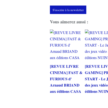
S'inscrire à la newsletter
Vous aimerez aussi :
[REVUE LIVRE
[REVUE LI
CINEMA] FAST &
GAMING] P
FURIOUS d'
START - Le 
Arnaud BRIAND
des jeux vidé
aux éditions CASA
éditions NUI