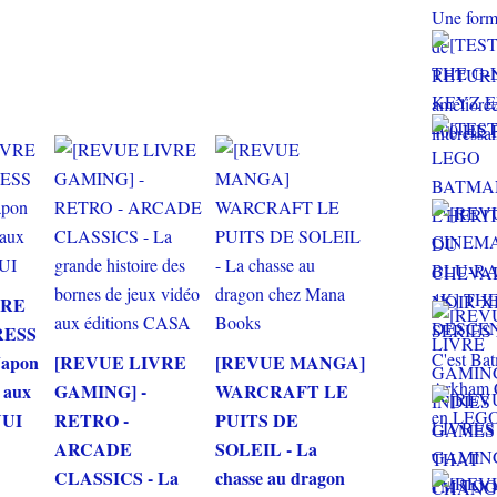
VRE
RESS
Japon
[REVUE LIVRE
[REVUE MANGA]
o aux
GAMING] -
WARCRAFT LE
NUI
RETRO -
PUITS DE
ARCADE
SOLEIL - La
CLASSICS - La
chasse au dragon