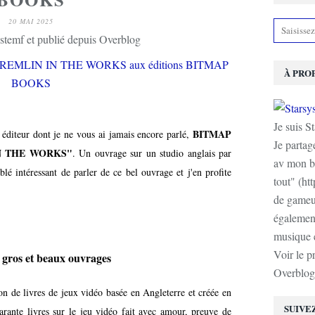
20 MAI 2025
stemf et publié depuis Overblog
À PRO
Je suis S
BITMAP
 éditeur dont je ne vous ai jamais encore parlé,
Je partag
N THE WORKS"
. Un ouvrage sur un studio anglais par
av mon b
lé intéressant de parler de ce bel ouvrage et j'en profite
tout" (ht
de gameur
également
musique e
Voir le p
gros et beaux ouvrages
Overblog
on de livres de jeux vidéo basée en Angleterre et créée en
SUIVE
uarante livres sur le jeu vidéo fait avec amour, preuve de