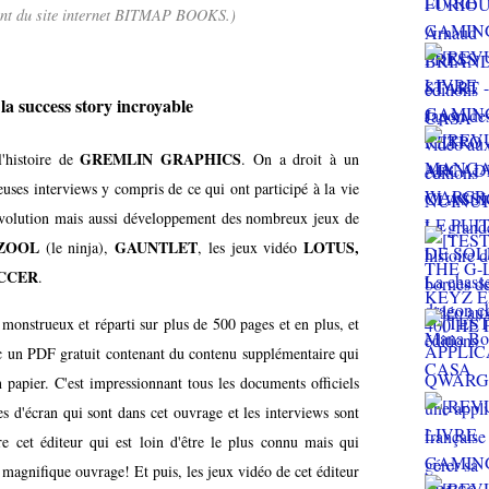
ent du site internet BITMAP BOOKS.)
la success story incroyable
GREMLIN GRAPHICS
'histoire de
. On a droit à un
euses interviews y compris de ce qui ont participé à la vie
évolution mais aussi développement des nombreux jeux de
ZOOL
GAUNTLET
LOTUS,
(le ninja),
, les jeux vidéo
CCER
.
 monstrueux et réparti sur plus de 500 pages et en plus, et
vec un PDF gratuit contenant du contenu supplémentaire qui
n papier. C'est impressionnant tous les documents officiels
es d'écran qui sont dans cet ouvrage et les interviews sont
e cet éditeur qui est loin d'être le plus connu mais qui
e magnifique ouvrage! Et puis, les jeux vidéo de cet éditeur