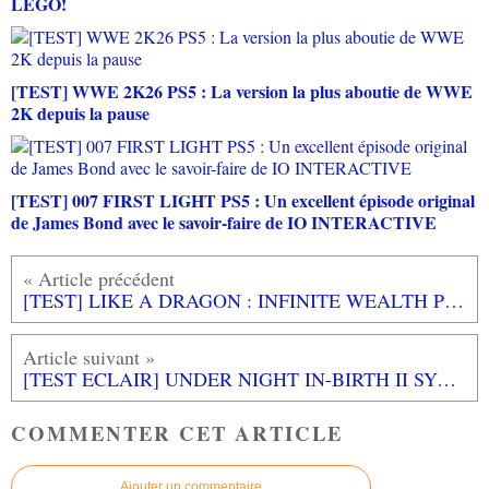
LEGO!
[TEST] WWE 2K26 PS5 : La version la plus aboutie de WWE
2K depuis la pause
[TEST] 007 FIRST LIGHT PS5 : Un excellent épisode original
de James Bond avec le savoir-faire de IO INTERACTIVE
[TEST] LIKE A DRAGON : INFINITE WEALTH PS5 : Une aventure passionnante dans le monde des yakuza
[TEST ECLAIR] UNDER NIGHT IN-BIRTH II SYS:CELES PS5 : les spécialistes du combat en 2D reviennent avec un jeu plus abordable mais toujours aussi technique
COMMENTER CET ARTICLE
Ajouter un commentaire