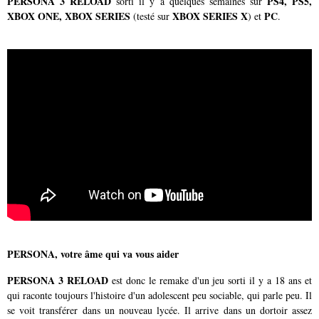
PERSONA 3 RELOAD
PS4, PS5,
sorti il y a quelques semaines sur
XBOX ONE, XBOX SERIES
XBOX SERIES X
PC
(testé sur
) et
.
PERSONA, votre âme qui va vous aider
PERSONA 3 RELOAD
est donc le remake d'un jeu sorti il y a 18 ans et
qui raconte toujours l'histoire d'un adolescent peu sociable, qui parle peu. Il
se voit transférer dans un nouveau lycée. Il arrive dans un dortoir assez