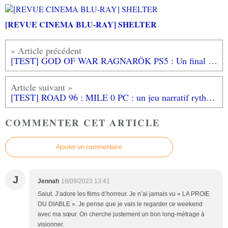
[REVUE CINEMA BLU-RAY] SHELTER
[TEST] GOD OF WAR RAGNARÖK PS5 : Un final de la saga nordique tout en beauté!
[TEST] ROAD 96 : MILE 0 PC : un jeu narratif rythmé et accrocheur
COMMENTER CET ARTICLE
Ajouter un commentaire
J
Jennah
18/09/2023 13:41
Salut. J’adore les films d’horreur. Je n’ai jamais vu « LA PROIE
DU DIABLE ». Je pense que je vais le regarder ce weekend
avec ma sœur. On cherche justement un bon long-métrage à
visionner.