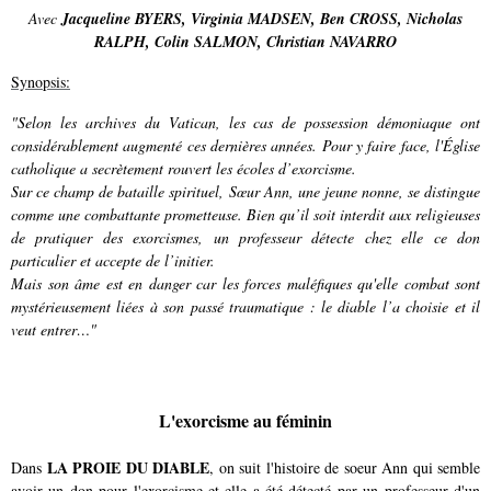
Avec
Jacqueline BYERS
,
Virginia MADSEN
,
Ben CROSS
,
Nicholas
RALPH
,
Colin SALMON
,
Christian NAVARRO
Synopsis:
"Selon les archives du Vatican, les cas de possession démoniaque ont
considérablement augmenté ces dernières années. Pour y faire face, l'Église
catholique a secrètement rouvert les écoles d’exorcisme.
Sur ce champ de bataille spirituel, Sœur Ann, une jeune nonne, se distingue
comme une combattante prometteuse. Bien qu’il soit interdit aux religieuses
de pratiquer des exorcismes, un professeur détecte chez elle ce don
particulier et accepte de l’initier.
Mais son âme est en danger car les forces maléfiques qu'elle combat sont
mystérieusement liées à son passé traumatique : le diable l’a choisie et il
veut entrer…"
L'exorcisme au féminin
LA PROIE DU DIABLE
Dans
, on suit l'histoire de soeur Ann qui semble
avoir un don pour l'exorcisme et elle a été détecté par un professeur d'un