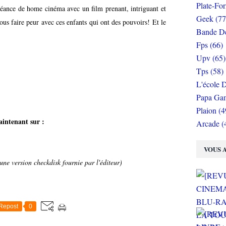
Plate-Fo
séance de home cinéma avec un film prenant, intriguant et
Geek (77
ous faire peur avec ces enfants qui ont des pouvoirs! Et le
Bande De
Fps (66)
Upv (65)
Tps (58)
L'école D
Papa Gam
Plaion (4
intenant sur :
Arcade (
VOUS A
une version checkdisk fournie par l'éditeur)
Repost
0