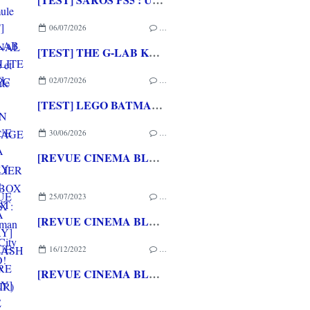
06/07/2026
…
[TEST] THE G-LAB KEYZ ELITE 400 HE PC
02/07/2026
…
[TEST] LEGO BATMAN L'HERITAGE DU CHEVALIER NOIR XBOX SERIES X : C'est Batman Arkham City en LEGO!
30/06/2026
…
[REVUE CINEMA BLU-RAY 4K] THE DESCENT
25/07/2023
…
[REVUE CINEMA BLU-RAY] CAR CRASH (REVIVRE OU PERIR)
16/12/2022
…
[REVUE CINEMA BLU-RAY] ESCAPE FROM MOGADISHU