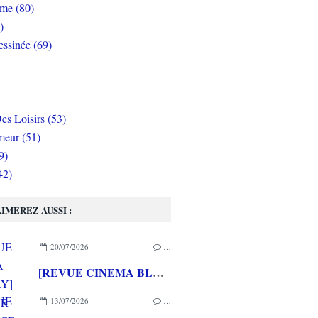
rme (80)
)
ssinée (69)
es Loisirs (53)
eur (51)
9)
42)
IMEREZ AUSSI :
20/07/2026
…
[REVUE CINEMA BLU-RAY] LA TOUR DE GLACE
13/07/2026
…