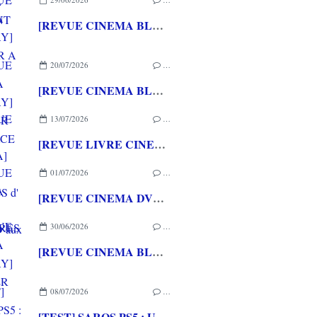
[REVUE CINEMA BLU-RAY] RETOUR A SILENT HILL
20/07/2026
…
[REVUE CINEMA BLU-RAY] LA TOUR DE GLACE
13/07/2026
…
[REVUE LIVRE CINEMA] FAST & FURIOUS d' Arnaud BRIAND aux éditions CASA
01/07/2026
…
[REVUE CINEMA DVD] COUTURES
30/06/2026
…
[REVUE CINEMA BLU-RAY] SHELTER
08/07/2026
…
[TEST] SAROS PS5 : Une formule de RETURNAL améliorée et interessante