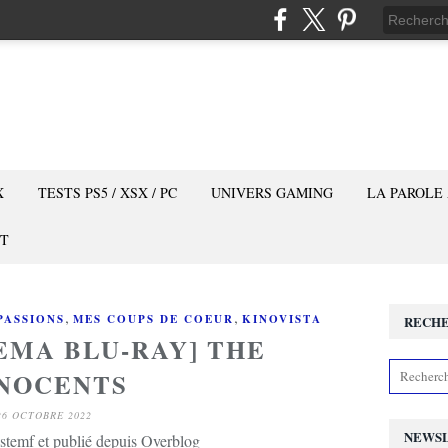
X
TESTS PS5 / XSX / PC
UNIVERS GAMING
LA PAROLE
T
,
,
PASSIONS
MES COUPS DE COEUR
KINOVISTA
RECH
EMA BLU-RAY] THE
NOCENTS
26 OCTOBRE 2022
NEWS
stemf et publié depuis Overblog