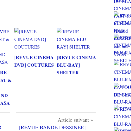
[REVUE CINEMA
[REVUE CINEMA
DVD] COUTURES
BLU-RAY]
VRE
SHELTER
AST &
AND
 CASA
[TEST] NBA 2K23 XBOX SERIES X : encore plus fort dans le réalisme!
[REVUE BANDE DESSINEE] MORTEL IMPREVU de Dominique MONFERY aux éditions RUE DE SEVRES