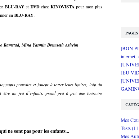
BLU-RAY
DVD
KINOVISTA
 en
et
chez
pour mon plus
BLU-RAY
ionner en
.
PAGES
mo Ramstad, Mina Yasmin Bremseth Asheim
[BON PLA
internet, 
[UNIVE
JEU VI
[UNIVER
́tonnants pouvoirs et jouent à tester leurs limites, loin du
GAMING 
t être un jeu d’enfants, prend peu à peu une tournure
CATÉG
Mes Coup
Tests (11
ui ne sont pas pour les enfants...
Mes Autr