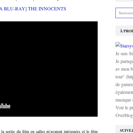
À PRO
Je suis S
Je partag
av mon b
tout" (ht
de gameur
également
musique e
Voir le p
Overblog
SUIVE
a sortie du film en salles m'avaient intriguées et le film