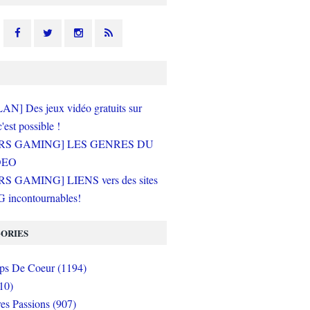
N] Des jeux vidéo gratuits sur
c'est possible !
RS GAMING] LES GENRES DU
DEO
S GAMING] LIENS vers des sites
incontournables!
ORIES
s De Coeur (1194)
10)
es Passions (907)