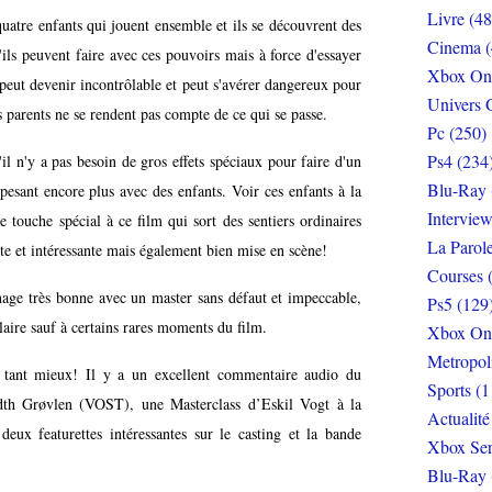
Livre (48
quatre enfants qui jouent ensemble et ils se découvrent des
Cinema (
'ils peuvent faire avec ces pouvoirs mais à force d'essayer
Xbox On
 peut devenir incontrôlable et peut s'avérer dangereux pour
Univers 
es parents ne se rendent pas compte de ce qui se passe.
Pc (250)
Ps4 (234
il n'y a pas besoin de gros effets spéciaux pour faire d'un
Blu-Ray 
 pesant encore plus avec des enfants. Voir ces enfants à la
Interview
e touche spécial à ce film qui sort des sentiers ordinaires
La Parol
nte et intéressante mais également bien mise en scène!
Courses 
nage très bonne avec un master sans défaut et impeccable,
Ps5 (129
laire sauf à certains rares moments du film.
Xbox On
Metropol
st tant mieux! Il y a un excellent commentaire audio du
Sports (1
ndth Grøvlen (VOST), une Masterclass d’Eskil Vogt à la
Actualité
eux featurettes intéressantes sur le casting et la bande
Xbox Ser
Blu-Ray 