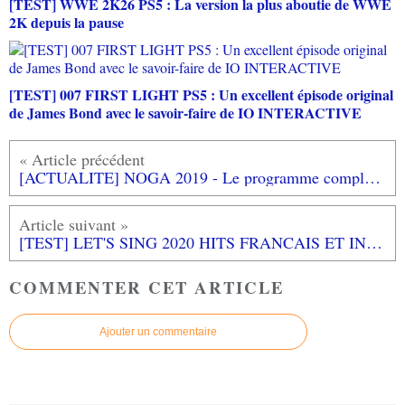
[TEST] WWE 2K26 PS5 : La version la plus aboutie de WWE
2K depuis la pause
[TEST] 007 FIRST LIGHT PS5 : Un excellent épisode original
de James Bond avec le savoir-faire de IO INTERACTIVE
[ACTUALITE] NOGA 2019 - Le programme complet du NIMES OPEN GAME ART 2019 pour ne rien rater!
[TEST] LET'S SING 2020 HITS FRANCAIS ET INTERNATIONAUX PS4 : encore plus festif!
COMMENTER CET ARTICLE
Ajouter un commentaire