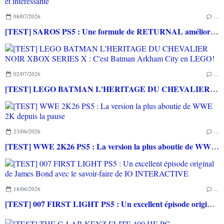
08/07/2026
…
[TEST] SAROS PS5 : Une formule de RETURNAL améliorée et interessante
02/07/2026
…
[TEST] LEGO BATMAN L'HERITAGE DU CHEVALIER NOIR XBOX SERIES X : C'est Batman Arkham City en LEGO!
23/06/2026
…
[TEST] WWE 2K26 PS5 : La version la plus aboutie de WWE 2K depuis la pause
18/06/2026
…
[TEST] 007 FIRST LIGHT PS5 : Un excellent épisode original de James Bond avec le savoir-faire de IO INTERACTIVE