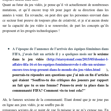
Quant au futur du jeu vidéo, je pense qu’il vit actuellement de nombreuses
mutations, et qu’il encore trop tôt pour juger de sa direction dans les
années à venir. En revanche, on peut dire que les personnes œuvrant dans
ce secteur font preuve de toujours plus de créativité, et je n’ai aucun doute
sur la capacité du jeu vidéo à se renouveler, de part les concepts qu’ils
proposent et les progrès technologiques !
A l’époque de l’annonce de l’arrivée des équipes féminines dans
FIFA, j’avais fait un article il y a quelques mois sur
le sexisme
dans le jeu vidéo (
http://starsystemf.com/2015/05/dossier-l-
affaire-fifa-16-et-les-equipes-femininesrevele-t-elle-un-sexisme-
encore-tres-trop-present-dans-le-monde-du-jeu-video.html
),
pourrais-tu répondre aux
questions que j’ai mis en fin d’articles
qui étaient “Souffres-tu des critiques des joueurs par rapport
au fait que tu
es une femme? Penses-tu avoir ta place dans la
communauté FIFA? Comment vis-tu tout cela?"
Ah, le fameux sexisme de la communauté. Etant donné que je ne joue pas
en ligne aux jeux vidéo, je ne souffre pas de
remarques sexistes de ce point de vue là puisque je ne m’y expose pas. En