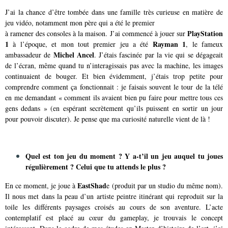
J’ai la chance d’être tombée dans une famille très curieuse en matière de
jeu vidéo, notamment mon père qui a été le premier
PlayStation
à ramener des consoles à la maison. J’ai commencé à jouer sur
1
Rayman 1
à l’époque, et mon tout premier jeu a été
, le fameux
Michel Ancel
ambassadeur de
. J’étais fascinée par la vie qui se dégageait
de l’écran, même quand tu n’interagissais pas avec la machine, les images
continuaient de bouger. Et bien évidemment, j’étais trop petite pour
comprendre comment ça fonctionnait : je faisais souvent le tour de la télé
en me demandant « comment ils avaient bien pu faire pour mettre tous ces
gens dedans » (en espérant secrètement qu’ils puissent en sortir un jour
pour pouvoir discuter). Je pense que ma curiosité naturelle vient de là !
Quel est ton jeu du moment ? Y a-t’il un jeu auquel tu joues
régulièrement ? Celui que tu attends le plus ?
EastShad
En ce moment, je joue à
e (produit par un studio du même nom).
Il nous met dans la peau d’un artiste peintre itinérant qui reproduit sur la
toile les différents paysages croisés au cours de son aventure. L’acte
contemplatif est placé au cœur du gameplay, je trouvais le concept