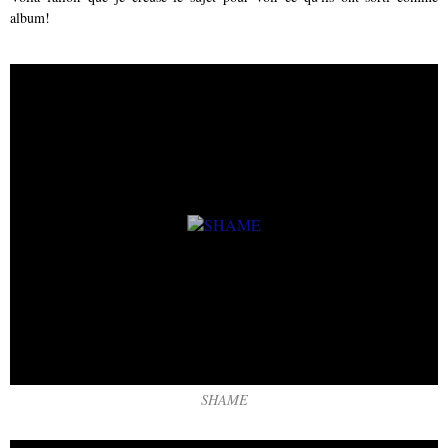
album!
SHAME