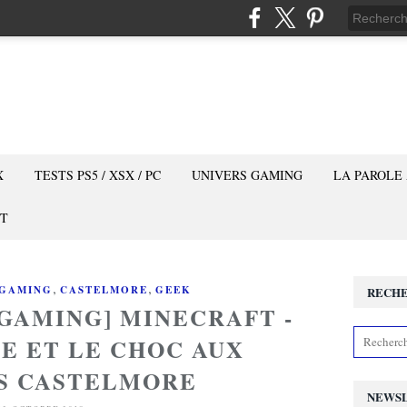
X
TESTS PS5 / XSX / PC
UNIVERS GAMING
LA PAROLE
T
,
,
 GAMING
CASTELMORE
GEEK
RECH
 GAMING] MINECRAFT -
UE ET LE CHOC AUX
S CASTELMORE
NEWS