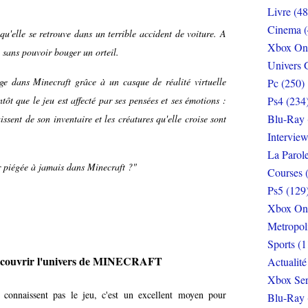
Livre (48
Cinema (
qu'elle se retrouve dans un terrible accident de voiture. A
Xbox On
t, sans pouvoir bouger un orteil.
Univers 
ge dans Minecraft grâce à un casque de réalité virtuelle
Pc (250)
tôt que le jeu est affecté par ses pensées et ses émotions :
Ps4 (234
Blu-Ray 
issent de son inventaire et les créatures qu'elle croise sont
Interview
La Parol
r piégée à jamais dans Minecraft ?"
Courses 
Ps5 (129
Xbox On
Metropol
Sports (1
écouvrir l'univers de MINECRAFT
Actualité
Xbox Ser
onnaissent pas le jeu, c'est un excellent moyen pour
Blu-Ray 