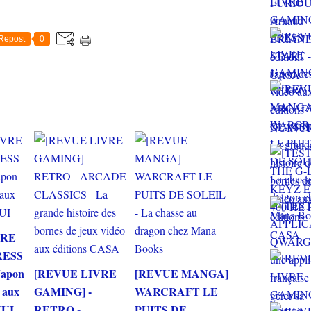
Repost
0
VRE
RESS
Japon
[REVUE LIVRE
[REVUE MANGA]
o aux
GAMING] -
WARCRAFT LE
NUI
RETRO -
PUITS DE