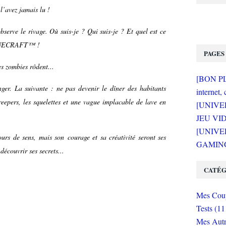
’avez jamais lu !
serve le rivage. Où suis-je ? Qui suis-je ? Et quel est ce
: MINECRAFT™ !
PAGES
es zombies rôdent...
[BON PLA
ger. La suivante : ne pas devenir le dîner des habitants
internet, 
creepers, les squelettes et une vague implacable de lave en
[UNIVE
JEU VI
[UNIVER
urs de sens, mais son courage et sa créativité seront ses
GAMING 
découvrir ses secrets...
CATÉG
Mes Coup
Tests (11
Mes Autr