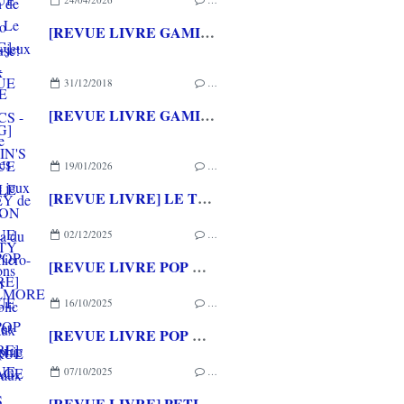
[REVUE LIVRE GAMING] - RETRO - ARCADE CLASSICS - La grande histoire des bornes de jeux vidéo aux éditions CASA
31/12/2018
…
[REVUE LIVRE GAMING] ASSASSIN'S CREED ODYSSEY de Gordon DOHERTY aux éditions CASTELMORE
19/01/2026
…
[REVUE LIVRE] LE THOMSON TO7, saga du premier micro-ordinateur grand public français aux éditions RUE DES ECOLES SUPERIEUR
02/12/2025
…
[REVUE LIVRE POP CULTURE] HENTAI - Erotisme et pornographie au Japon aux éditions YNNIS
16/10/2025
…
[REVUE LIVRE POP CULTURE] HOMMAGE A JRR TOLKIEN - Promenade en terre du milieu aux éditions YNNIS
07/10/2025
…
[REVUE LIVRE] PETITES HISTOIRES DE LA SCIENCE-FICTION FRANCAISE d'Alain GROUSSET aux éditions ACTUSF