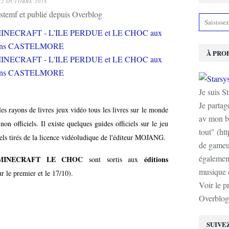
22 OCTOBRE 2018
stemf et publié depuis Overblog
À PRO
Je suis S
Je partag
s les rayons de livres jeux vidéo tous les livres sur le monde
av mon b
on officiels. Il existe quelques guides officiels sur le jeu
tout" (ht
iels tirés de la licence vidéoludique de l'éditeur MOJANG.
de gameur
également
MINECRAFT LE CHOC
éditions
sont sortis aux
musique e
r le premier et le 17/10).
Voir le p
Overblog
SUIVE