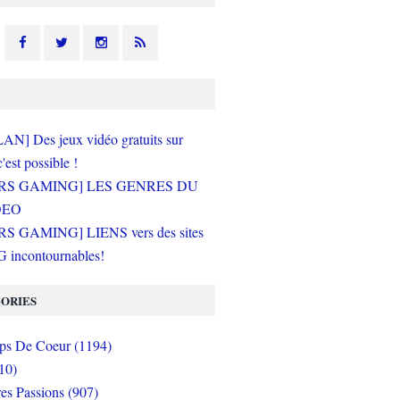
N] Des jeux vidéo gratuits sur
c'est possible !
RS GAMING] LES GENRES DU
DEO
S GAMING] LIENS vers des sites
incontournables!
ORIES
s De Coeur (1194)
10)
es Passions (907)