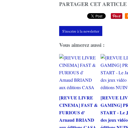
PARTAGER CET ARTICLE
S'inscrire à la newsletter
Vous aimerez aussi :
[REVUE LIVRE
[REVUE LI
CINEMA] FAST &
GAMING] P
FURIOUS d'
START - Le 
Arnaud BRIAND
des jeux vidé
aux éditions CASA
éditions NUI