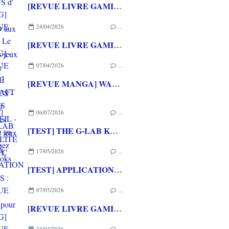
[REVUE LIVRE GAMING] PRESS START - Le Japon des jeux vidéo aux éditions NUINUI
24/04/2026
…
[REVUE LIVRE GAMING] - RETRO - ARCADE CLASSICS - La grande histoire des bornes de jeux vidéo aux éditions CASA
07/04/2026
…
[REVUE MANGA] WARCRAFT LE PUITS DE SOLEIL - La chasse au dragon chez Mana Books
06/07/2026
…
[TEST] THE G-LAB KEYZ ELITE 400 HE PC
17/05/2026
…
[TEST] APPLICATION QWARGS : une appli française pour gérer sa collection de jeux vidéo prometteuse!
07/05/2026
…
[REVUE LIVRE GAMING] PRESS START - Le Japon des jeux vidéo aux éditions NUINUI
24/04/2026
…