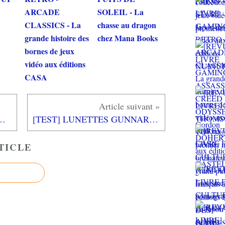
ARCADE
SOLEIL - La
CLASSICS - La
chasse au dragon
grande histoire des
chez Mana Books
bornes de jeux
vidéo aux éditions
CASA
ONE X : à la limite du hors-jeu?
[TEST] LUNETTES GUNNAR VAYPER
TICLE