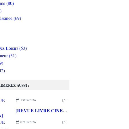
rme (80)
)
ssinée (69)
es Loisirs (53)
eur (51)
9)
42)
IMEREZ AUSSI :
13/07/2026
…
[REVUE LIVRE CINEMA] FAST & FURIOUS d' Arnaud BRIAND aux éditions CASA
07/05/2026
…