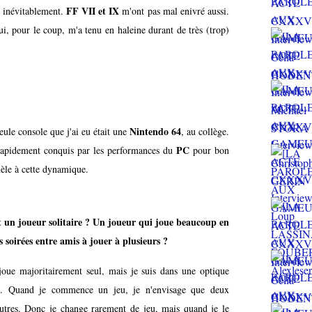
FF VII et IX
 inévitablement.
m'ont pas mal enivré aussi.
ui, pour le coup, m'a tenu en haleine durant de très (trop)
Nintendo 64
eule console que j'ai eu était une
, au collège.
PC
s rapidement conquis par les performances du
pour bon
idèle à cette dynamique.
t un joueur solitaire ? Un joueur qui joue beaucoup en
 soirées entre amis à jouer à plusieurs ?
 joue majoritairement seul, mais je suis dans une optique
té. Quand je commence un jeu, je n'envisage que deux
 autres. Donc je change rarement de jeu, mais quand je le