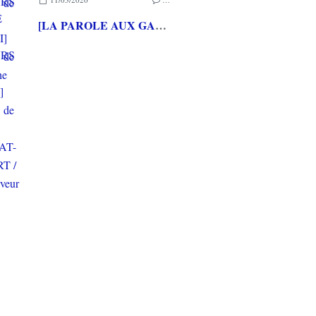
[LA PAROLE AUX GAMEURS ACTE CXXXV] Interview de Loup LASSINAT-FOUBERT / Alexleserveur