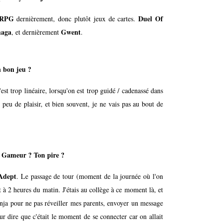
RPG
Duel Of
dernièrement, donc plutôt jeux de cartes.
maga
Gwent
, et dernièrement
.
n bon jeu ?
est trop linéaire, lorsqu'on est trop guidé / cadenassé dans
s peu de plaisir, et bien souvent, je ne vais pas au bout de
e Gameur ? Ton pire ?
Adept
. Le passage de tour (moment de la journée où l'on
t à 2 heures du matin. J'étais au collège à ce moment là, et
nja pour ne pas réveiller mes parents, envoyer un message
r dire que c'était le moment de se connecter car on allait