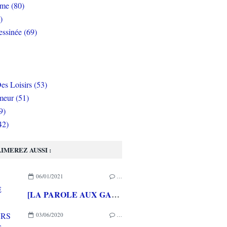
rme (80)
)
ssinée (69)
es Loisirs (53)
eur (51)
9)
42)
IMEREZ AUSSI :
06/01/2021
…
[LA PAROLE AUX GAMEURS ACTE CXXXVIII] Interview de Célia HODENT
03/06/2020
…