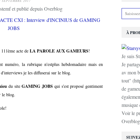
2 SEPTEMBRE 2017
stemf et publié depuis Overblog
À PRO
LA PAROLE AUX GAMEURS
le 111ème acte de
!
Je suis S
Je partag
nt numéro, la rubrique n'estplus hebdomadaire mais en
av mon b
d'interviews je les diffuserai sur le blog.
tout" (ht
hieu
GAMING JOBS
du site
qui s'est proposé gentiment
de gameur
 le blog.
également
musique e
ole!
Voir le p
Overblog
SUIVE