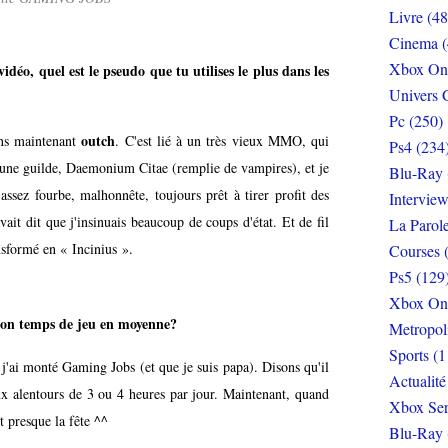
Livre (48
Cinema (
Xbox On
déo, quel est le pseudo que tu utilises le plus dans les
Univers 
Pc (250)
outch
ns maintenant
. C'est lié à un très vieux MMO, qui
Ps4 (234
une guilde, Daemonium Citae (remplie de vampires), et je
Blu-Ray 
 assez fourbe, malhonnête, toujours prêt à tirer profit des
Interview
vait dit que j'insinuais beaucoup de coups d'état. Et de fil
La Parol
ansformé en « Incinius ».
Courses 
Ps5 (129
Xbox On
 ton temps de jeu en moyenne?
Metropol
Sports (1
'ai monté Gaming Jobs (et que je suis papa). Disons qu'il
Actualité
ux alentours de 3 ou 4 heures par jour. Maintenant, quand
Xbox Ser
t presque la fête ^^
Blu-Ray 