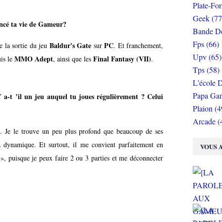
Plate-Fo
Geek (77
cé ta vie de Gameur?
Bande De
Fps (66)
Baldur's Gate
PC
e la sortie du jeu
sur
. Et franchement,
Upv (65)
MMO Adept
Final Fantasy (VII)
uis le
, ainsi que les
.
Tps (58)
L'école D
Papa Gam
a-t ’il un jeu auquel tu joues régulièrement ? Celui
Plaion (4
Arcade (
t
. Je le trouve un peu plus profond que beaucoup de ses
a dynamique. Et surtout, il me convient parfaitement en
VOUS A
», puisque je peux faire 2 ou 3 parties et me déconnecter