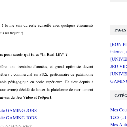
e ! Je me suis du reste échauffé avec quelques étirements
PAGES
is au taquet :)
[BON PLA
internet, 
rs pour savoir qui tu es “In Real Life” ?
[UNIVE
JEU VI
lère, une trentaine d'années, et grand optimiste devant
[UNIVER
 métiers : commercial en SS2i, gestionnaire de patrimoine
GAMING 
able pédagogique en école supérieure. Et c'est depuis à
nous avons) décidé de lancer la plateforme de recrutement
CATÉG
Jeu Vidéo
eSport
'univers du
et l'
.
Mes Coup
Tests (11
Mes Autr
site GAMING JOBS