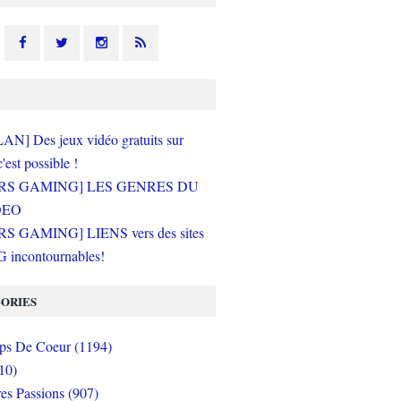
N] Des jeux vidéo gratuits sur
c'est possible !
RS GAMING] LES GENRES DU
DEO
S GAMING] LIENS vers des sites
incontournables!
ORIES
s De Coeur (1194)
10)
es Passions (907)