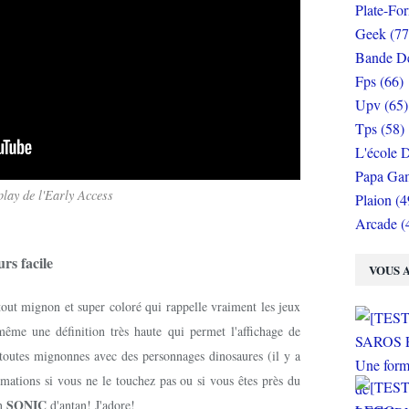
Plate-Fo
Geek (77
Bande De
Fps (66)
Upv (65)
Tps (58)
L'école D
Papa Gam
lay de l'Early Access
Plaion (4
Arcade (
rs facile
VOUS A
tout mignon et super coloré qui rappelle vraiment les jeux
ême une définition très haute qui permet l'affichage de
s toutes mignonnes avec des personnages dinosaures (il y a
nimations si vous ne le touchez pas ou si vous êtes près du
SONIC
in
d'antan! J'adore!