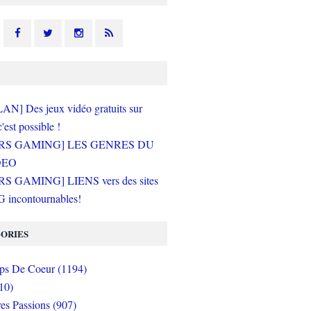
N] Des jeux vidéo gratuits sur
c'est possible !
RS GAMING] LES GENRES DU
DEO
S GAMING] LIENS vers des sites
incontournables!
ORIES
s De Coeur (1194)
10)
es Passions (907)