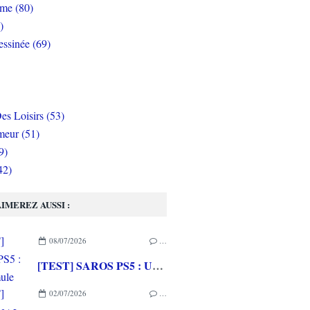
rme (80)
)
ssinée (69)
es Loisirs (53)
eur (51)
9)
42)
IMEREZ AUSSI :
08/07/2026
…
[TEST] SAROS PS5 : Une formule de RETURNAL améliorée et interessante
02/07/2026
…