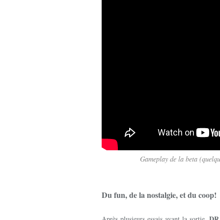
Gameplay de la beta (quelque
Du fun, de la nostalgie, et du coop!
DR
Après plusieurs essais avant la sortie,