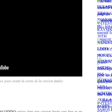
s jours avant la sortie de la version finale)
AGODINO
arrive dans une version finale sans bug et est