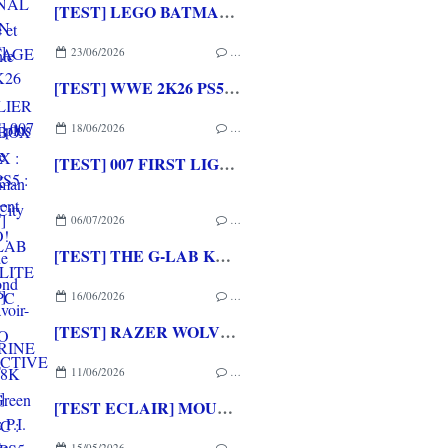
[TEST] LEGO BATMAN L'HERITAGE DU CHEVALIER NOIR XBOX SERIES X : C'est Batman Arkham City en LEGO!
23/06/2026
…
[TEST] WWE 2K26 PS5 : La version la plus aboutie de WWE 2K depuis la pause
18/06/2026
…
[TEST] 007 FIRST LIGHT PS5 : Un excellent épisode original de James Bond avec le savoir-faire de IO INTERACTIVE
06/07/2026
…
[TEST] THE G-LAB KEYZ ELITE 400 HE PC
16/06/2026
…
[TEST] RAZER WOLVERINE V3 PRO 8K Esports Green Edition PC : Une excellente manette même pour les joueurs les plus exigeants
11/06/2026
…
[TEST ECLAIR] MOUSE: P.I. For Hire PS5 : Un FPS fun, exigeant et cartoonesque
15/05/2026
…