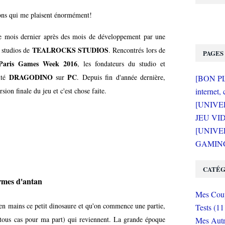
lons qui me plaisent énormément!
 le mois dernier après des mois de développement par une
TEALROCKS STUDIOS
 studios de
. Rencontrés lors de
PAGES
Paris Games Week 2016
, les fondateurs du studio et
DRAGODINO
PC
nté
sur
. Depuis fin d'année dernière,
[BON PLA
sion finale du jeu et c'est chose faite.
internet, 
[UNIVE
JEU VI
[UNIVER
GAMING 
CATÉG
ormes d'antan
Mes Coup
 en mains ce petit dinosaure et qu'on commence une partie,
Tests (11
tous cas pour ma part) qui reviennent. La grande époque
Mes Autr