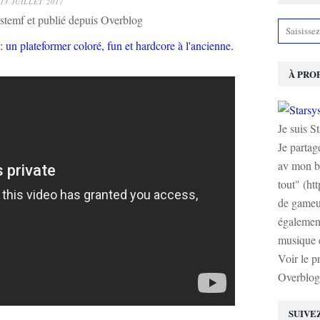
13 JUILLET 2017
stemf et publié depuis Overblog
À PRO
Je suis S
Je partag
av mon b
tout" (ht
de gameur
également
musique e
Voir le p
Overblog
SUIVE