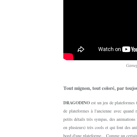
Gamep
Tout mignon, tout coloré, par toujou
DRAGODINO
est un jeu de plateformes 
de plateformes à l'ancienne avec quand m
petits détails très sympas, des animation
en plusieurs) très cools et qui font des a
bord d'une plateforme... Comme un certa