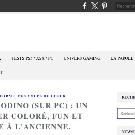
X
TESTS PS5 / XSX / PC
UNIVERS GAMING
LA PAROLE
T
,
-FORME
MES COUPS DE COEUR
RECH
ODINO (SUR PC) : UN
R COLORÉ, FUN ET
 À L'ANCIENNE.
NEWS