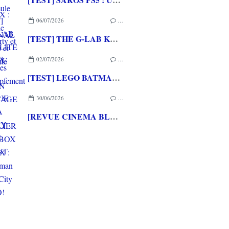
06/07/2026
…
[TEST] THE G-LAB KEYZ ELITE 400 HE PC
02/07/2026
…
[TEST] LEGO BATMAN L'HERITAGE DU CHEVALIER NOIR XBOX SERIES X : C'est Batman Arkham City en LEGO!
30/06/2026
…
[REVUE CINEMA BLU-RAY 4K] THE DESCENT