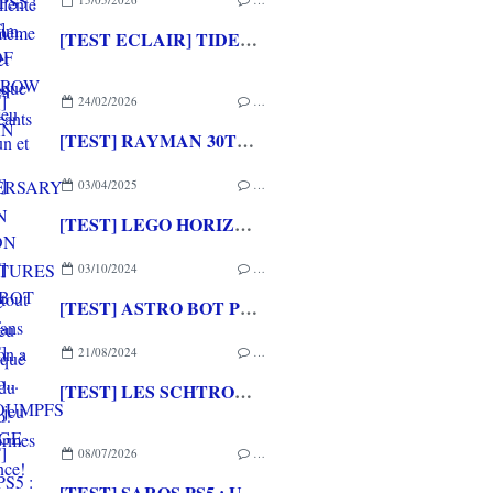
[TEST ECLAIR] TIDES OF TOMORROW PC : Un jeu narratif fun et connecté
24/02/2026
…
[TEST] RAYMAN 30TH ANNIVERSARY EDITION PS5 : Un grand hommage pour un jeu qui a marqué l'histoire du Jeu Vidéo!
03/04/2025
…
[TEST] LEGO HORIZON ADVENTURES PS5 : Surtout pour les fans d'Aloy
03/10/2024
…
[TEST] ASTRO BOT PS5 : PlayStation a son Mario... enfin son jeu de plateformes de référence!
21/08/2024
…
[TEST] LES SCHTROUMPFS - VILLAGE PARTY XBOX SERIES X : Un mix de Mario Party et de jeu de plateformes schtroumpfement chouette!
08/07/2026
…
[TEST] SAROS PS5 : Une formule de RETURNAL améliorée et interessante