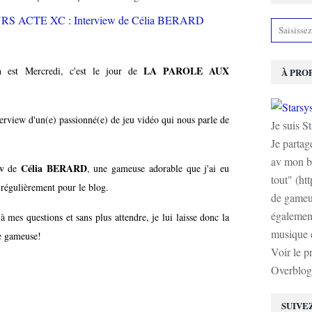
LA PAROLE AUX
n est Mercredi, c'est le jour de
À PRO
view d'un(e) passionné(e) de jeu vidéo qui nous parle de
Je suis S
Je partag
av mon b
Célia BERARD
ew de
, une gameuse adorable
que j'ai eu
tout" (ht
e régulièrement pour le blog.
de gameur
également
 mes questions et sans plus attendre, je lui laisse donc la
musique e
de gameuse!
Voir le p
Overblog
SUIVE