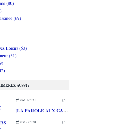
rme (80)
)
ssinée (69)
es Loisirs (53)
eur (51)
9)
42)
IMEREZ AUSSI :
06/01/2021
…
[LA PAROLE AUX GAMEURS ACTE CXXXVIII] Interview de Célia HODENT
03/06/2020
…