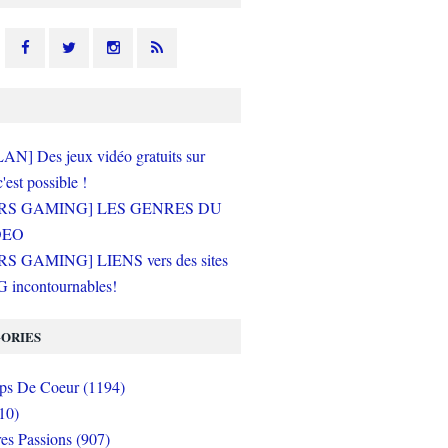
N] Des jeux vidéo gratuits sur
c'est possible !
RS GAMING] LES GENRES DU
DEO
S GAMING] LIENS vers des sites
incontournables!
ORIES
s De Coeur (1194)
10)
es Passions (907)