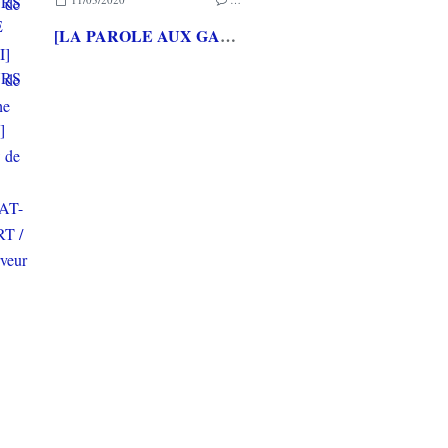
[LA PAROLE AUX GAMEURS ACTE CXXXV] Interview de Loup LASSINAT-FOUBERT / Alexleserveur