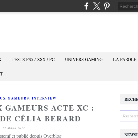
X
TESTS PS5 / XSX / PC
UNIVERS GAMING
LA PAROLE
T
,
AUX GAMEURS
INTERVIEW
RECH
X GAMEURS ACTE XC :
 DE CÉLIA BERARD
22 MARS 2017
NEWS
stemf et publié depuis Overblog