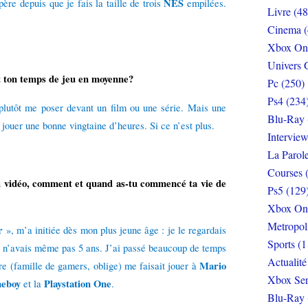
NES
e depuis que je fais la taille de trois
empilées.
Livre (48
Cinema (
Xbox On
Univers 
t ton temps de jeu en moyenne?
Pc (250)
Ps4 (234
 plutôt me poser devant un film ou une série. Mais une
Blu-Ray 
ouer une bonne vingtaine d’heures. Si ce n’est plus.
Interview
La Parol
Courses 
u vidéo, comment et quand as-tu commencé ta vie de
Ps5 (129
Xbox On
Metropol
r
», m’a initiée dès mon plus jeune âge : je le regardais
Sports (1
je n’avais même pas 5 ans. J’ai passé beaucoup de temps
Actualité
Mario
 (famille de gamers, oblige) me faisait jouer à
Xbox Ser
eboy
Playstation One
et la
.
Blu-Ray 