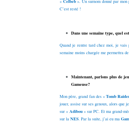
Celbeb
«
». Un surnom donné par mon pèr
C’est resté !
Dans une semaine type, quel es
Quand je rentre tard chez moi, je vais
semaine moins chargée me permettra de j
Maintenant, parlons plus de je
Gameuse?
Tomb Raide
Mon père, grand fan des «
jouer, assise sur ses genoux, alors que 
Adibou
sur «
» sur PC. Et ma grand-mère
NES
Gam
sur la
. Par la suite, j’ai eu ma