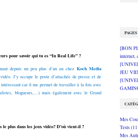
PAGES
[BON PLA
urs pour savoir qui tu es “In Real Life” ?
internet, 
[UNIVE
Koch Media
tenant depuis un peu plus d’un an chez
JEU VI
x vidéo. J’y occupe le poste d’attachée de presse et de
[UNIVER
ntéressant car il me permet de travailler à la fois avec
GAMING 
rnalistes, blogueurs,…) mais également avec le Grand
CATÉG
Mes Coup
s le plus dans les jeux vidéo? D’où vient-il ?
Tests (11
Mes Autr