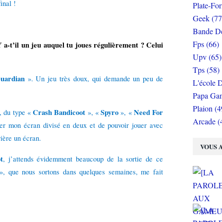
inal !
Plate-Fo
Geek (77
Bande De
Fps (66)
a-t’il un jeu auquel tu joues régulièrement ? Celui
Upv (65)
Tps (58)
uardian
». Un jeu très doux, qui demande un peu de
L'école D
Papa Gam
Plaion (4
Crash Bandicoot
Spyro
Need For
, du type «
», «
», «
Arcade (
ver mon écran divisé en deux et de pouvoir jouer avec
rière un écran.
VOUS A
t
, j’attends évidemment beaucoup de la sortie de ce
», que nous sortons dans quelques semaines, me fait