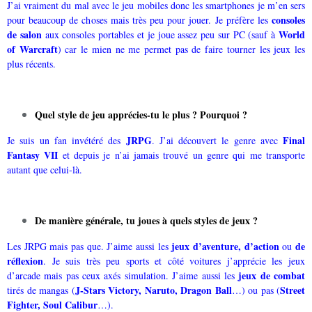
J’ai vraiment du mal avec le jeu mobiles donc les smartphones je m’en sers
consoles
pour beaucoup de choses mais très peu pour jouer. Je préfère les
de salon
World
aux consoles portables et je joue assez peu sur PC (sauf à
of Warcraft
) car le mien ne me permet pas de faire tourner les jeux les
plus récents.
Quel style de jeu apprécies-tu le plus ? Pourquoi ?
JRPG
Final
Je suis un fan invétéré des
. J’ai découvert le genre avec
Fantasy VII
et depuis je n’ai jamais trouvé un genre qui me transporte
autant que celui-là.
De manière générale, tu joues à quels styles de jeux ?
jeux d’aventure, d’action
de
Les JRPG mais pas que. J’aime aussi les
ou
réflexion
. Je suis très peu sports et côté voitures j’apprécie les jeux
jeux de combat
d’arcade mais pas ceux axés simulation. J’aime aussi les
J-Stars Victory, Naruto, Dragon Ball
Street
tirés de mangas (
…) ou pas (
Fighter, Soul Calibur
…).