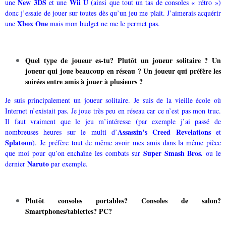
New 3DS
Wii U
une
et une
(ainsi que tout un tas de consoles « rétro »)
donc j’essaie de jouer sur toutes dès qu’un jeu me plait. J’aimerais acquérir
Xbox One
une
mais mon budget ne me le permet pas.
Quel type de joueur es-tu? Plutôt un joueur solitaire ? Un
joueur qui joue beaucoup en réseau ? Un joueur qui préfère les
soirées entre amis à jouer à plusieurs ?
Je suis principalement un joueur solitaire. Je suis de la vieille école où
Internet n’existait pas. Je joue très peu en réseau car ce n’est pas mon truc.
Il faut vraiment que le jeu m’intéresse (par exemple j’ai passé de
Assassin’s Creed Revelations
nombreuses heures sur le multi d’
et
Splatoon
). Je préfère tout de même avoir mes amis dans la même pièce
Super Smash Bros.
que moi pour qu’on enchaîne les combats sur
ou le
Naruto
dernier
par exemple.
Plutôt consoles portables? Consoles de salon?
Smartphones/tablettes? PC?