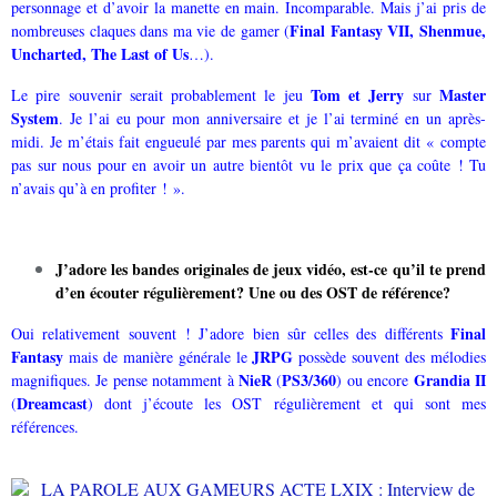
personnage et d’avoir la manette en main. Incomparable. Mais j’ai pris de
Final Fantasy VII, Shenmue,
nombreuses claques dans ma vie de gamer (
Uncharted, The Last of Us
…).
Tom et Jerry
Master
Le pire souvenir serait probablement le jeu
sur
System
. Je l’ai eu pour mon anniversaire et je l’ai terminé en un après-
midi. Je m’étais fait engueulé par mes parents qui m’avaient dit « compte
pas sur nous pour en avoir un autre bientôt vu le prix que ça coûte ! Tu
n’avais qu’à en profiter ! ».
J’adore les bandes originales de jeux vidéo, est-ce qu’il te prend
d’en écouter régulièrement? Une ou des OST de référence?
Final
Oui relativement souvent ! J’adore bien sûr celles des différents
Fantasy
JRPG
mais de manière générale le
possède souvent des mélodies
NieR
PS3/360
Grandia II
magnifiques. Je pense notamment à
(
) ou encore
Dreamcast
(
) dont j’écoute les OST régulièrement et qui sont mes
références.