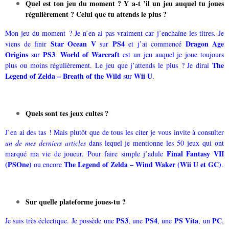
Quel est ton jeu du moment ? Y a-t ’il un jeu auquel tu joues
régulièrement ? Celui que tu attends le plus ?
Mon jeu du moment ? Je n’en ai pas vraiment car j’enchaîne les titres. Je
Star Ocean V
PS4
Dragon Age
viens de finir
sur
et j’ai commencé
Origins
PS3
World of Warcraft
sur
.
est un jeu auquel je joue toujours
The
plus ou moins régulièrement. Le jeu que j’attends le plus ? Je dirai
Legend of Zelda – Breath of the Wild
Wii U
sur
.
Quels sont tes jeux cultes ?
J’en ai des tas ! Mais plutôt que de tous les citer je vous invite à consulter
un de mes derniers articles
dans lequel je mentionne les 50 jeux qui ont
Final Fantasy VII
marqué ma vie de joueur. Pour faire simple j’adule
(PSOne)
The Legend of Zelda – Wind Waker (Wii U et GC)
ou encore
.
Sur quelle plateforme joues-tu ?
PS3
PS4
PS Vita
PC
Je suis très éclectique. Je possède une
, une
, une
, un
,