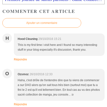
COMMENTER CET ARTICLE
Ajouter un commentaire
H
Hood Cleaning
29/10/2016 15:21
This is my first time i visit here and I found so many interesting
stuff in your blog especially it's discussion, thank you.
Répondre
O
Ozsmoz
26/10/2016 12:33
Haha, c'est drôle de t'entendre dire que tu viens de commencer
a sur DAO alors qu'on sait tous très bien (surtout moi) que tu a
fini le 2 est qu'il est tellement bien. En tout cas au vu des photos
sacré collection de manga, jeu console... :o
Répondre