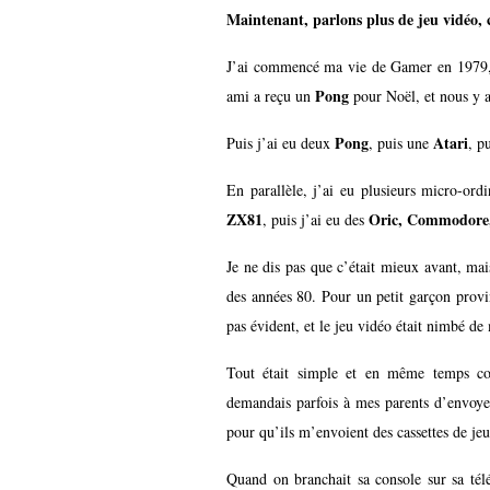
Maintenant, parlons plus de jeu vidéo
J’ai commencé ma vie de Gamer en 1979, c
Pong
ami a reçu un
pour Noël, et nous y a
Pong
Atari
Puis j’ai eu deux
, puis une
, p
En parallèle, j’ai eu plusieurs micro-ord
ZX81
Oric, Commodore,
, puis j’ai eu des
Je ne dis pas que c’était mieux avant, mai
des années 80. Pour un petit garçon provi
pas évident, et le jeu vidéo était nimbé de
Tout était simple et en même temps com
demandais parfois à mes parents d’envoyer
pour qu’ils m’envoient des cassettes de je
Quand on branchait sa console sur sa tél