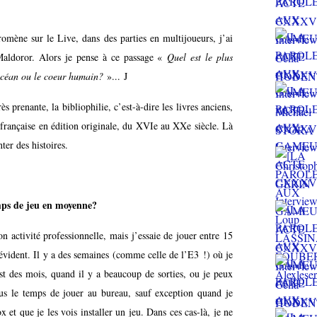
mène sur le Live, dans des parties en multijoueurs, j’ai
 Maldoror. Alors je pense à ce passage «
Quel est le plus
'océan ou le coeur humain?
»... J
ès prenante, la bibliophilie, c’est-à-dire les livres anciens,
ure française en édition originale, du XVIe au XXe siècle. Là
ter des histoires.
mps de jeu en moyenne?
ctivité professionnelle, mais j’essaie de jouer entre 15
 évident. Il y a des semaines (comme celle de l’E3 !) où je
t des mois, quand il y a beaucoup de sorties, ou je peux
lus le temps de jouer au bureau, sauf exception quand je
x et que je les vois installer un jeu. Dans ces cas-là, je ne