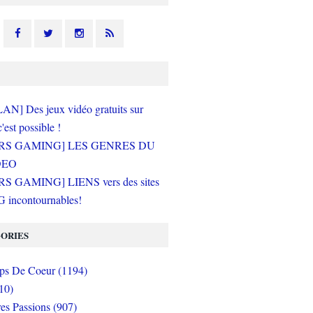
N] Des jeux vidéo gratuits sur
c'est possible !
RS GAMING] LES GENRES DU
DEO
S GAMING] LIENS vers des sites
incontournables!
ORIES
s De Coeur (1194)
10)
es Passions (907)