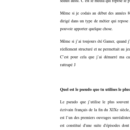
séduit aussi. C’est le média qui repose le
Même si je codais au début des années 80,
dirigé dans un type de métier qui repose s
pouvoir apporter quelque chose.
Même si j’ai toujours été Gamer, quand j’
réellement structuré et ne permettait au je
C’est pour cela que j’ai démarré ma ca
rattrapé J
Quel est le pseudo que tu utilises le plu
Le pseudo que j’utilise le plus souve
écrivain français de la fin du XIXe siècl
est l’un des premiers ouvrages surréaliste
est constitué d'une suite d'épisodes don