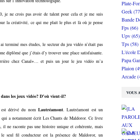
 plus sur l’innovation technologique.
Plate-Fo
Geek (77
 je ne crois pas avoir de talent pour cela et je me suis
Bande De
ur la créativité, ce qui me plait le plus et là où je pense
Fps (66)
Upv (65)
Tps (58)
ai terminé mes études, le secteur du jeu vidéo n’était pas
L'école D
une diplômé que j’étais d’y trouver une place satisfaisante.
Papa Gam
rrière chez Canal+… et puis un jour le jeu vidéo m’a
Plaion (4
Arcade (
VOUS A
s dans les jeux vidéo? D’où vient-il?
Lautréamont
nt est dérivé du nom
. Lautréamont est un
e, qui a notamment écrit Les Chants de Maldoror. Ce livre
s, il ne raconte pas une histoire unique et cohérente, mais
t le seul fil conducteur est la présence de Maldoror, un