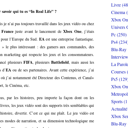
Livre (48
 savoir qui tu es “In Real Life” ?
Cinema (
Xbox On
 je n’ai pas toujours travaillé dans les jeux vidéo ou chez
Univers 
t France
Xbox One
juste avant le lancement de
, j’étais
Pc (250)
EA
pour l’Europe du Sud.
est une entreprise fantastique.
Ps4 (234
x » le plus intéressant : des gamers aux commandes, des
Blu-Ray 
t un marketing qui respecte les jeux et les consommateurs.
Interview
FIFA
Battlefield
lancé plusieurs
, plusieurs
, mais aussi les
La Parol
EA
s d’
ou de ses partenaires. Avant cette expérience, j’ai
Courses 
 où j’ai notamment été Directeur des Contenus, et Canal+
Ps5 (129
ort, le Cinéma, etc.
Xbox On
Metropol
nus, par les histoires, peu importe la façon dont on les
Sports (1
s livres, les jeux vidéo sont des supports très semblables qui
Actualité
istoire, divertir. C’est ce qui me plaît. Le jeu vidéo est
Xbox Ser
tres modes de narration, et sa dimension technologique me
Blu-Ray 