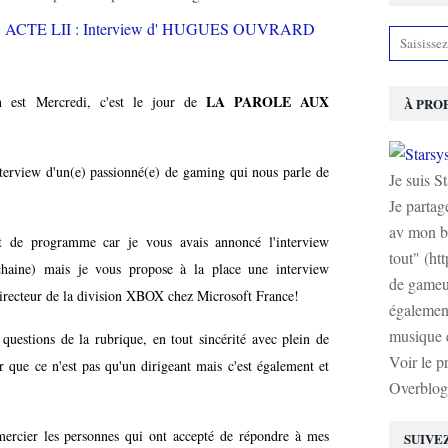
LA PAROLE AUX
n est Mercredi, c'est le jour de
À PRO
erview d'un(e) passionné(e) de gaming qui nous parle de
Je suis S
Je partag
av mon b
t de programme car je vous avais annoncé l'interview
tout" (ht
chaine) mais je vous propose à la place une interview
de gameur
irecteur de la division XBOX chez Microsoft France!
également
musique e
 questions de la rubrique, en tout sincérité avec plein de
Voir le p
r que ce n'est pas qu'un dirigeant mais c'est également et
Overblog
emercier les personnes qui ont accepté de répondre à mes
SUIVE