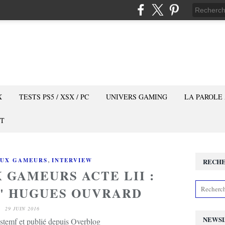
X
TESTS PS5 / XSX / PC
UNIVERS GAMING
LA PAROLE
T
,
AUX GAMEURS
INTERVIEW
RECH
 GAMEURS ACTE LII :
' HUGUES OUVRARD
29 JUIN 2016
NEWS
stemf et publié depuis Overblog