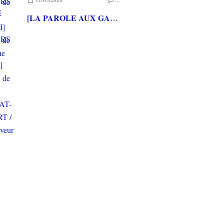
[LA PAROLE AUX GAMEURS ACTE CXXXV] Interview de Loup LASSINAT-FOUBERT / Alexleserveur