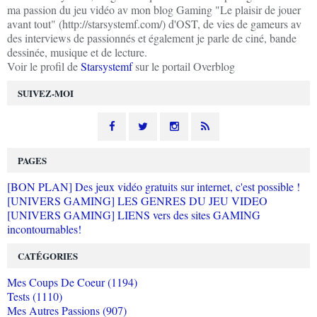
ma passion du jeu vidéo av mon blog Gaming "Le plaisir de jouer
avant tout" (http://starsystemf.com/) d'OST, de vies de gameurs av
des interviews de passionnés et également je parle de ciné, bande
dessinée, musique et de lecture.
Voir le profil de
Starsystemf
sur le portail Overblog
SUIVEZ-MOI
PAGES
[BON PLAN] Des jeux vidéo gratuits sur internet, c'est possible !
[UNIVERS GAMING] LES GENRES DU JEU VIDEO
[UNIVERS GAMING] LIENS vers des sites GAMING
incontournables!
CATÉGORIES
Mes Coups De Coeur (1194)
Tests (1110)
Mes Autres Passions (907)