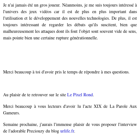
Je n'ai jamais été un gros joueur. Néanmoins, je me suis toujours intéressé à
l'univers des jeux vidéos car il est de plus en plus important dans
l'utilisation et le développement des nouvelles technologies. De plus, il est
toujours intéressant de regarder les débats qu'ils suscitent, bien que
malheureusement les attaques dont ils font l'objet sont souvent vide de sens,
mais pointe bien une certaine rupture générationnelle.
Merci beaucoup à toi d'avoir pris le temps de répondre à mes questions.
Au plaisir de te retrouver sur le site
Le Pixel Rond
.
Merci beaucoup à vous lecteurs d'avoir lu l'acte XIX de La Parole Aux
Gameurs.
Semaine prochaine, j'aurais l'immense plaisir de vous proposer l'interview
de l'adorable Preciouzy du blog
urlife.fr
.