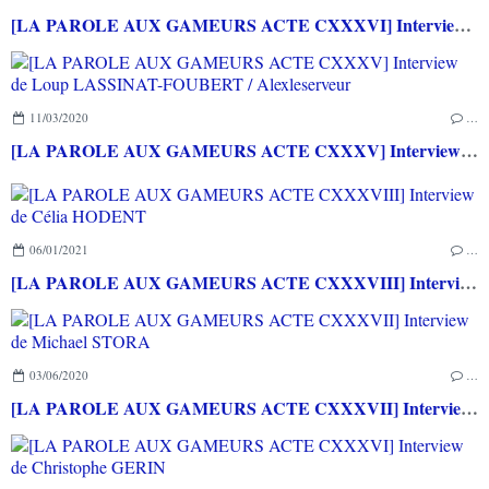
[LA PAROLE AUX GAMEURS ACTE CXXXVI] Interview de Christophe GERIN
11/03/2020
…
[LA PAROLE AUX GAMEURS ACTE CXXXV] Interview de Loup LASSINAT-FOUBERT / Alexleserveur
06/01/2021
…
[LA PAROLE AUX GAMEURS ACTE CXXXVIII] Interview de Célia HODENT
03/06/2020
…
[LA PAROLE AUX GAMEURS ACTE CXXXVII] Interview de Michael STORA