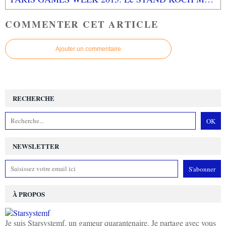
COMMENTER CET ARTICLE
Ajouter un commentaire
RECHERCHE
NEWSLETTER
À PROPOS
Je suis Starsystemf, un gameur quarantenaire. Je partage avec vous