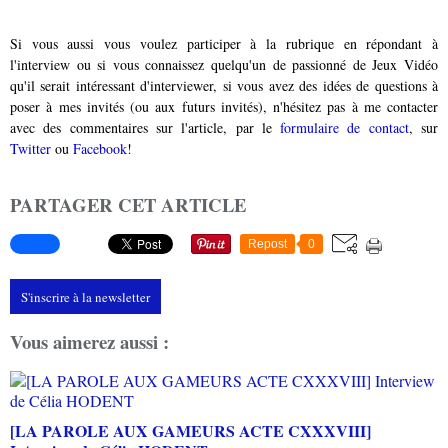
Si vous aussi vous voulez participer à la rubrique en répondant à
l'interview ou si vous connaissez quelqu'un de passionné de Jeux Vidéo
qu'il serait intéressant d'interviewer, si vous avez des idées de questions à
poser à mes invités (ou aux futurs invités), n'hésitez pas à me contacter
avec des commentaires sur l'article, par le
formulaire de contact
, sur
Twitter
ou
Facebook
!
PARTAGER CET ARTICLE
Repost
0
S'inscrire à la newsletter
Vous aimerez aussi :
[LA PAROLE AUX GAMEURS ACTE CXXXVIII]