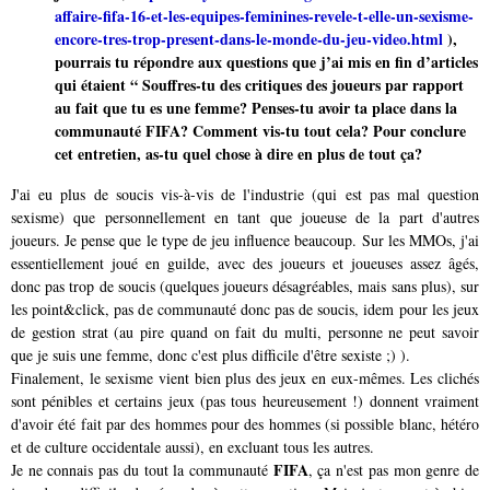
affaire-fifa-16-et-les-equipes-feminines-revele-t-elle-un-sexisme-
encore-tres-trop-present-dans-le-monde-du-jeu-video.html
),
pourrais tu répondre aux questions que j’ai mis en fin d’articles
qui étaient “ Souffres-tu des critiques des joueurs par rapport
au fait que tu es une femme? Penses-tu avoir ta place dans la
communauté FIFA? Comment vis-tu tout cela? Pour conclure
cet entretien, as-tu quel chose à dire en plus de tout ça?
J'ai eu plus de soucis vis-à-vis de l'industrie (qui est pas mal question
sexisme) que personnellement en tant que joueuse de la part d'autres
joueurs. Je pense que le type de jeu influence beaucoup. Sur les MMOs, j'ai
essentiellement joué en guilde, avec des joueurs et joueuses assez âgés,
donc pas trop de soucis (quelques joueurs désagréables, mais sans plus), sur
les point&click, pas de communauté donc pas de soucis, idem pour les jeux
de gestion strat (au pire quand on fait du multi, personne ne peut savoir
que je suis une femme, donc c'est plus difficile d'être sexiste ;) ).
Finalement, le sexisme vient bien plus des jeux en eux-mêmes. Les clichés
sont pénibles et certains jeux (pas tous heureusement !) donnent vraiment
d'avoir été fait par des hommes pour des hommes (si possible blanc, hétéro
et de culture occidentale aussi), en excluant tous les autres.
FIFA
Je ne connais pas du tout la communauté
, ça n'est pas mon genre de