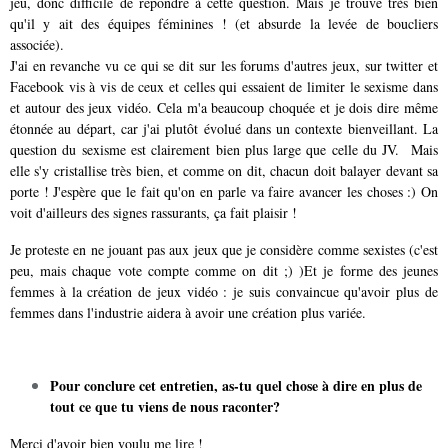
jeu, donc difficile de répondre à cette question. Mais je trouve très bien
qu'il y ait des équipes féminines ! (et absurde la levée de boucliers
associée).
J'ai en revanche vu ce qui se dit sur les forums d'autres jeux, sur twitter et
Facebook vis à vis de ceux et celles qui essaient de limiter le sexisme dans
et autour des jeux vidéo. Cela m'a beaucoup choquée et je dois dire même
étonnée au départ, car j'ai plutôt évolué dans un contexte bienveillant. La
question du sexisme est clairement bien plus large que celle du JV. Mais
elle s'y cristallise très bien, et comme on dit, chacun doit balayer devant sa
porte ! J'espère que le fait qu'on en parle va faire avancer les choses :) On
voit d'ailleurs des signes rassurants, ça fait plaisir !
Je proteste en ne jouant pas aux jeux que je considère comme sexistes (c'est
peu, mais chaque vote compte comme on dit ;) )Et je forme des jeunes
femmes à la création de jeux vidéo : je suis convaincue qu'avoir plus de
femmes dans l'industrie aidera à avoir une création plus variée.
Pour conclure cet entretien, as-tu quel chose à dire en plus de
tout ce que tu viens de nous raconter?
Merci d'avoir bien voulu me lire !