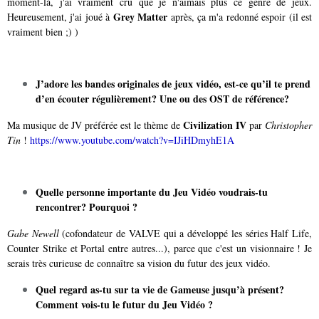
moment-là, j'ai vraiment cru que je n'aimais plus ce genre de jeux.
Grey Matter
Heureusement, j'ai joué à
après, ça m'a redonné espoir (il est
vraiment bien ;) )
J’adore les bandes originales de jeux vidéo, est-ce qu’il te prend
d’en écouter régulièrement? Une ou des OST de référence?
Civilization IV
Ma musique de JV préférée est le thème de
par
Christopher
Tin
!
https://www.youtube.com/watch?v=IJiHDmyhE1A
Quelle personne importante du Jeu Vidéo voudrais-tu
rencontrer? Pourquoi ?
Gabe Newell
(cofondateur de VALVE qui a développé les séries Half Life,
Counter Strike et Portal entre autres...), parce que c'est un visionnaire ! Je
serais très curieuse de connaître sa vision du futur des jeux vidéo.
Quel regard as-tu sur ta vie de Gameuse jusqu’à présent?
Comment vois-tu le futur du Jeu Vidéo ?