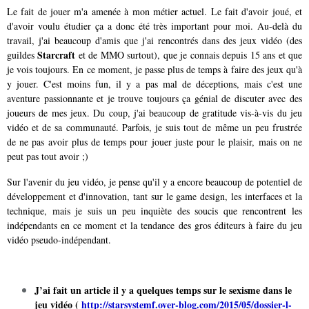
Le fait de jouer m'a amenée à mon métier actuel. Le fait d'avoir joué, et
d'avoir voulu étudier ça a donc été très important pour moi. Au-delà du
travail, j'ai beaucoup d'amis que j'ai rencontrés dans des jeux vidéo (des
Starcraft
guildes
et de MMO surtout), que je connais depuis 15 ans et que
je vois toujours. En ce moment, je passe plus de temps à faire des jeux qu'à
y jouer. C'est moins fun, il y a pas mal de déceptions, mais c'est une
aventure passionnante et je trouve toujours ça génial de discuter avec des
joueurs de mes jeux. Du coup, j'ai beaucoup de gratitude vis-à-vis du jeu
vidéo et de sa communauté. Parfois, je suis tout de même un peu frustrée
de ne pas avoir plus de temps pour jouer juste pour le plaisir, mais on ne
peut pas tout avoir ;)
Sur l'avenir du jeu vidéo, je pense qu'il y a encore beaucoup de potentiel de
développement et d'innovation, tant sur le game design, les interfaces et la
technique, mais je suis un peu inquiète des soucis que rencontrent les
indépendants en ce moment et la tendance des gros éditeurs à faire du jeu
vidéo pseudo-indépendant.
J’ai fait un article il y a quelques temps sur le sexisme dans le
jeu vidéo (
http://starsystemf.over-blog.com/2015/05/dossier-l-