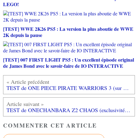
LEGO!
[TEST] WWE 2K26 PS5 : La version la plus aboutie de WWE
2K depuis la pause
[TEST] 007 FIRST LIGHT PS5 : Un excellent épisode original
de James Bond avec le savoir-faire de IO INTERACTIVE
TEST de ONE PIECE PIRATE WARRIORS 3 (sur PS4): transformation en Dynasty Warriors - like.
TEST de ONECHANBARA Z2 CHAOS (exclusivité PS4): au menu, du sang, des nanas sexyes et du massacre!
COMMENTER CET ARTICLE