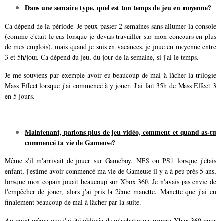
Dans une semaine type, quel est ton temps de jeu en moyenne?
Ca dépend de la période. Je peux passer 2 semaines sans allumer la console
(comme c'était le cas lorsque je devais travailler sur mon concours en plus
de mes emplois), mais quand je suis en vacances, je joue en moyenne entre
3 et 5h/jour. Ca dépend du jeu, du jour de la semaine, si j'ai le temps.
Je me souviens par exemple avoir eu beaucoup de mal à lâcher la trilogie
Mass Effect lorsque j'ai commencé à y jouer. J'ai fait 35h de Mass Effect 3
en 5 jours.
Maintenant, parlons plus de jeu vidéo, comment et quand as-tu
commencé ta vie de Gameuse?
Même s'il m'arrivait de jouer sur Gameboy, NES ou PS1 lorsque j'étais
enfant, j'estime avoir commencé ma vie de Gameuse il y a à peu près 5 ans,
lorsque mon copain jouait beaucoup sur Xbox 360. Je n'avais pas envie de
l'empêcher de jouer, alors j'ai pris la 2ème manette. Manette que j'ai eu
finalement beaucoup de mal à lâcher par la suite.
Au point même que j'ai été obligée de m'acheter ma propre Xbox 360 pour