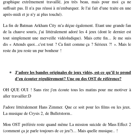
graphique extrêmement travaillé, jeu très beau, mais pour moi ça ne
suffisait pas. Il n'a pas réussi à m'embarquer. Je l'ai fait d'une traite en une
après-midi et je n'y ai plus touché).
La fin de Batman Arkham City m'a déçue également. Etant une grande fan
de la chauve souris, j'ai littéralement adoré les 4 jeux (dont le dernier est
tout simplement une merveille vidéoludique). Mais cette fin... Je me suis
dis « Attends quoi...c'est tout ? Ca finit comme ça ? Sérieux ?! ». Mais le
reste du jeu reste un pur bonheur !
J’adore les bandes originales de jeux vidéo, est-ce qu’il te prend
d’en écouter régulièrement? Une ou des OST de référence?
OH QUE OUI ! Sans rire j'en écoute tous les matins pour me motiver à
aller travailler:D
J'adore littéralement Hans Zimmer. Que ce soit pour les films ou les jeux.
La musique de Crysis 2, de Bulletstorm..
Mon OST préférée reste quand même La mission suicide de Mass Effect 2
(comment ça je parle toujours de ce jeu?)... Mais quelle musique.. !