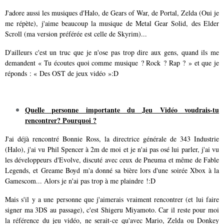
J'adore aussi les musiques d'Halo, de Gears of War, de Portal, Zelda (Oui je
me répète), j'aime beaucoup la musique de Metal Gear Solid, des Elder
Scroll (ma version préférée est celle de Skyrim)...
D'ailleurs c'est un truc que je n'ose pas trop dire aux gens, quand ils me
demandent « Tu écoutes quoi comme musique ? Rock ? Rap ? » et que je
réponds : « Des OST de jeux vidéo »:D
Quelle personne importante du Jeu Vidéo voudrais-tu
rencontrer? Pourquoi ?
J'ai déjà rencontré Bonnie Ross, la directrice générale de 343 Industrie
(Halo), j'ai vu Phil Spencer à 2m de moi et je n'ai pas osé lui parler, j'ai vu
les développeurs d'Evolve, discuté avec ceux de Pneuma et même de Fable
Legends, et Greame Boyd m'a donné sa bière lors d'une soirée Xbox à la
Gamescom... Alors je n'ai pas trop à me plaindre !:D
Mais s'il y a une personne que j'aimerais vraiment rencontrer (et lui faire
signer ma 3DS au passage), c'est Shigeru Miyamoto. Car il reste pour moi
la référence du jeu vidéo, ne serait-ce qu'avec Mario, Zelda ou Donkey