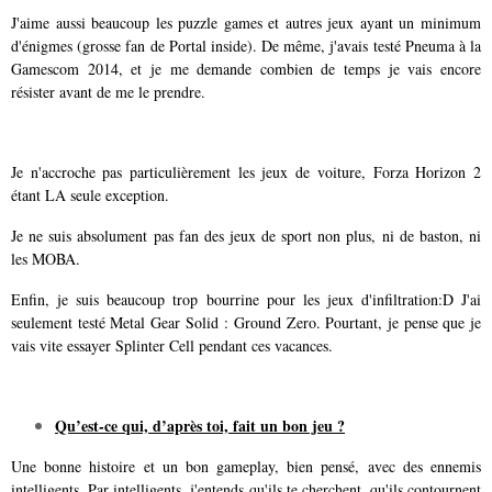
J'aime aussi beaucoup les puzzle games et autres jeux ayant un minimum
d'énigmes (grosse fan de Portal inside). De même, j'avais testé Pneuma à la
Gamescom 2014, et je me demande combien de temps je vais encore
résister avant de me le prendre.
Je n'accroche pas particulièrement les jeux de voiture, Forza Horizon 2
étant LA seule exception.
Je ne suis absolument pas fan des jeux de sport non plus, ni de baston, ni
les MOBA.
Enfin, je suis beaucoup trop bourrine pour les jeux d'infiltration:D J'ai
seulement testé Metal Gear Solid : Ground Zero. Pourtant, je pense que je
vais vite essayer Splinter Cell pendant ces vacances.
Qu’est-ce qui, d’après toi, fait un bon jeu ?
Une bonne histoire et un bon gameplay, bien pensé, avec des ennemis
intelligents. Par intelligents, j'entends qu'ils te cherchent, qu'ils contournent