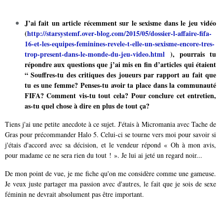
J’ai fait un article récemment sur le sexisme dans le jeu vidéo
(
http://starsystemf.over-blog.com/2015/05/dossier-l-affaire-fifa-
16-et-les-equipes-feminines-revele-t-elle-un-sexisme-encore-tres-
trop-present-dans-le-monde-du-jeu-video.html
), pourrais tu
répondre aux questions que j’ai mis en fin d’articles qui étaient
“ Souffres-tu des critiques des joueurs par rapport au fait que
tu es une femme? Penses-tu avoir ta place dans la communauté
FIFA? Comment vis-tu tout cela? Pour conclure cet entretien,
as-tu quel chose à dire en plus de tout ça?
Tiens j'ai une petite anecdote à ce sujet. J'étais à Micromania avec Tache de
Gras pour précommander Halo 5. Celui-ci se tourne vers moi pour savoir si
j'étais d'accord avec sa décision, et le vendeur répond « Oh à mon avis,
pour madame ce ne sera rien du tout ! ». Je lui ai jeté un regard noir...
De mon point de vue, je me fiche qu'on me considère comme une gameuse.
Je veux juste partager ma passion avec d'autres, le fait que je sois de sexe
féminin ne devrait absolument pas être important.