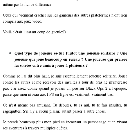
même pas la fichue différence.
Ceux qui viennent cracher sur les gameurs des autres plateformes n'ont rien
compris aux jeux vidéo.
Voilà c'était l'instant coup de gueule:D
Quel type de joueuse es-tu? Plutôt une joueuse solitaire ? Une
joueuse qui joue beaucoup en réseau ? Une joueuse qui préfère
les soirées entre amis à jouer à plusieurs ?
Comme je l'ai dit plus haut, je suis essentiellement joueuse solitaire. Jouer
contre les autres et me recevoir des insultes à tour de bras ne m'intéresse
pas. J'ai assez donné quand je jouais un peu sur Black Ops 2 à l'époque,
parce que mon niveau aux FPS en ligne est vraiment, vraiment bas.
Ce n'est même pas amusant. Tu débutes, tu es nul, tu te fais insulter, tu
ragequittes. S'il n'y a aucun plaisir, autant passer à autre chose.
Je prends beaucoup plus mon pied en incarnant un personnage et en vivant
ses aventures à travers multiples quêtes.