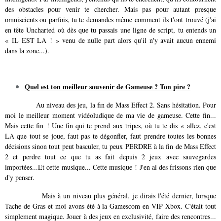
des obstacles pour venir te chercher. Mais pas pour autant presque
omniscients ou parfois, tu te demandes même comment ils t'ont trouvé (j'ai
en tête Uncharted où dès que tu passais une ligne de script, tu entends un
« IL EST LA ! » venu de nulle part alors qu'il n'y avait aucun ennemi
dans la zone...).
Quel est ton meilleur souvenir de Gameuse ? Ton pire ?
Au niveau des jeu, la fin de Mass Effect 2. Sans hésitation. Pour
moi le meilleur moment vidéoludique de ma vie de gameuse. Cette fin...
Mais cette fin ! Une fin qui te prend aux tripes, où tu te dis « allez, c'est
LA que tout se joue, faut pas te dégonfler, faut prendre toutes les bonnes
décisions sinon tout peut basculer, tu peux PERDRE à la fin de Mass Effect
2 et perdre tout ce que tu as fait depuis 2 jeux avec sauvegardes
importées...Et cette musique... Cette musique ! J'en ai des frissons rien que
d'y penser.
Mais à un niveau plus général, je dirais l'été dernier, lorsque
Tache de Gras et moi avons été à la Gamescom en VIP Xbox. C'était tout
simplement magique. Jouer à des jeux en exclusivité, faire des rencontres...