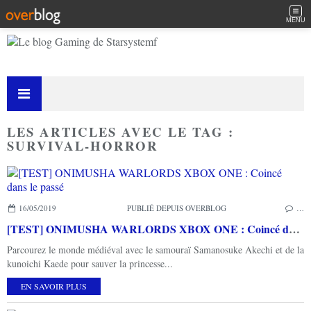
MENU
LES ARTICLES AVEC LE TAG :
SURVIVAL-HORROR
16/05/2019
PUBLIÉ DEPUIS OVERBLOG
…
[TEST] ONIMUSHA WARLORDS XBOX ONE : Coincé dans le passé
Parcourez le monde médiéval avec le samouraï Samanosuke Akechi et de la
kunoichi Kaede pour sauver la princesse...
EN SAVOIR PLUS