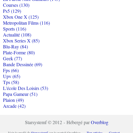
Courses (130)
Ps5 (129)
Xbox One X (125)
Metropolitan Films (116)
Sports (116)
Actualité (108)
Xbox Series X (85)
Blu-Ray (84)
Plate-Forme (80)
Geek (77)
Bande Dessinée (69)
Fps (66)
Upv (65)
Tps (58)
L'école Des Loisirs (53)
Papa Gameur (51)
Plaion (49)
Arcade (42)
Starsystemf © 2012 - Hébergé par
Overblog
Voir le profil de
Starsystemf
sur le portail Overblog
Top articles
Contact