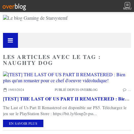
MENU
LES ARTICLES AVEC LE TAG :
NAUGHTY DOG
19/03/2024
PUBLIÉ DEPUIS OVERBLOG
…
[TEST] THE LAST OF US PART II REMASTERED : Bien plus qu'un remaster pour ce chef d'oeuvre vidéoludique!
The Last of Us Part II Remastered est disponible sur PS5. Téléchargez le
jeu sur le PlayStation Store : https://bit.ly/tloup2r-pss...
EN SAVOIR PLUS