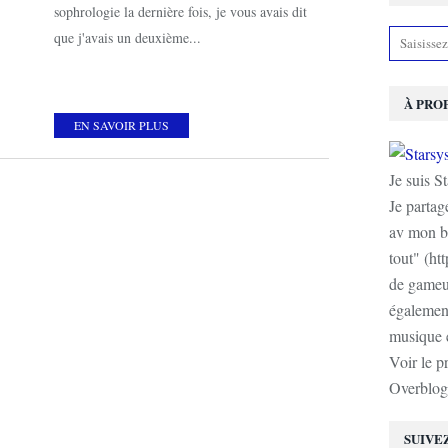
sophrologie la dernière fois, je vous avais dit
que j'avais un deuxième...
À PRO
EN SAVOIR PLUS
Je suis S
Je partag
av mon b
tout" (ht
de gameur
également
musique e
Voir le p
Overblog
SUIVE