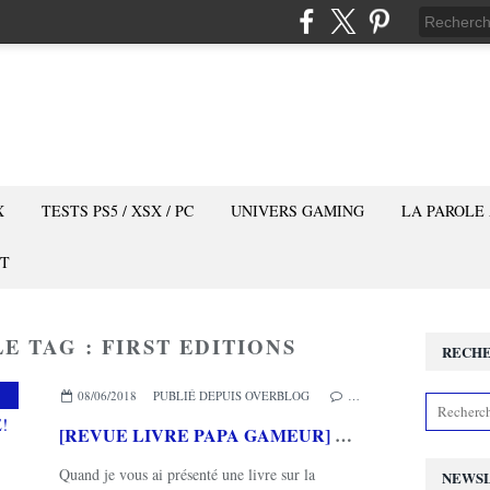
X
TESTS PS5 / XSX / PC
UNIVERS GAMING
LA PAROLE
T
E TAG : FIRST EDITIONS
RECH
,
MES AUTRES PASSIONS
,
PAPA GAMEUR
08/06/2018
PUBLIÉ DEPUIS OVERBLOG
…
[REVUE LIVRE PAPA GAMEUR] LA SOPHROLOGIE C'EST LA VIE! chez FIRST EDITIONS
Quand je vous ai présenté une livre sur la
NEWS