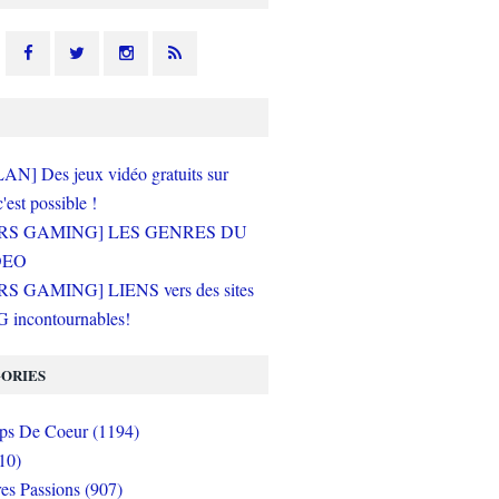
N] Des jeux vidéo gratuits sur
c'est possible !
RS GAMING] LES GENRES DU
DEO
S GAMING] LIENS vers des sites
incontournables!
ORIES
s De Coeur (1194)
10)
es Passions (907)