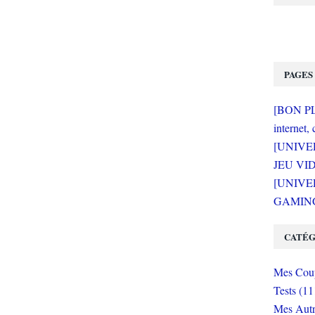
PAGES
[BON PLA
internet, 
[UNIVE
JEU VI
[UNIVER
GAMING 
CATÉG
Mes Coup
Tests (11
Mes Autr