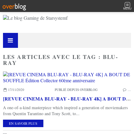
MENU
LES ARTICLES AVEC LE TAG : BLU-
RAY
17/11/2020
PUBLIÉ DEPUIS OVERBLOG
…
[REVUE CINEMA BLU-RAY - BLU-RAY 4K] A BOUT DE SOUFFLE Édition Collector 60ème anniversaire
A one-of-a-kind masterpiece which inspired a generation of moviemakers
from Quentin Tarantino and Tony Scott, to...
EN SAVOIR PLUS