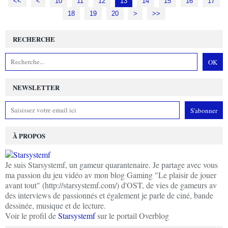
<<
<
10
11
12
13
14
15
16
17
18
19
20
30
>
>>
RECHERCHE
NEWSLETTER
À PROPOS
Je suis Starsystemf, un gameur quarantenaire. Je partage avec vous
ma passion du jeu vidéo av mon blog Gaming "Le plaisir de jouer
avant tout" (http://starsystemf.com/) d'OST, de vies de gameurs av
des interviews de passionnés et également je parle de ciné, bande
dessinée, musique et de lecture.
Voir le profil de
Starsystemf
sur le portail Overblog