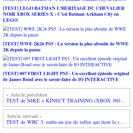
[TEST] LEGO BATMAN L'HERITAGE DU CHEVALIER
NOIR XBOX SERIES X : C'est Batman Arkham City en
LEGO!
[TEST] WWE 2K26 PS5 : La version la plus aboutie de WWE
2K depuis la pause
[TEST] 007 FIRST LIGHT PS5 : Un excellent épisode original
de James Bond avec le savoir-faire de IO INTERACTIVE
TEST de NIKE + KINECT TRAINING (XBOX 360): le Wii Fit, c'est de la rigolade à côté...
TEST de WRC 3: enfin un jeu de rallye qui tient la route?... (testé sur XBOX 360)