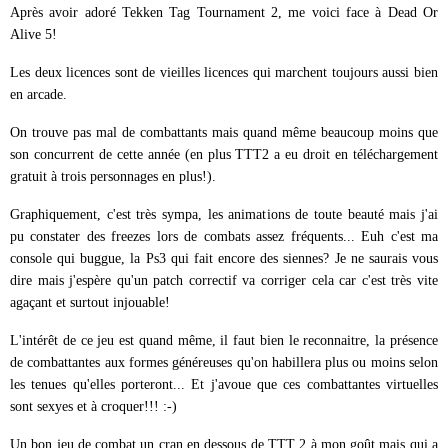
Après avoir adoré Tekken Tag Tournament 2, me voici face à Dead Or
Alive 5!
Les deux licences sont de vieilles licences qui marchent toujours aussi bien
en arcade.
On trouve pas mal de combattants mais quand même beaucoup moins que
son concurrent de cette année (en plus TTT2 a eu droit en téléchargement
gratuit à trois personnages en plus!).
Graphiquement, c'est très sympa, les animations de toute beauté mais j'ai
pu constater des freezes lors de combats assez fréquents... Euh c'est ma
console qui buggue, la Ps3 qui fait encore des siennes? Je ne saurais vous
dire mais j'espère qu'un patch correctif va corriger cela car c'est très vite
agaçant et surtout injouable!
L'intérêt de ce jeu est quand même, il faut bien le reconnaitre, la présence
de combattantes aux formes généreuses qu'on habillera plus ou moins selon
les tenues qu'elles porteront... Et j'avoue que ces combattantes virtuelles
sont sexyes et à croquer!!! :-)
Un bon jeu de combat un cran en dessous de TTT 2 à mon goût mais qui a