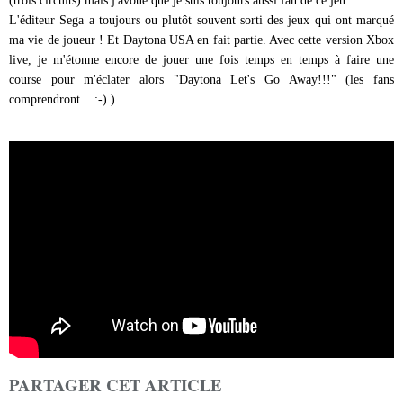
(trois circuits) mais j'avoue que je suis toujours aussi fan de ce jeu
L'éditeur Sega a toujours ou plutôt souvent sorti des jeux qui ont marqué
ma vie de joueur ! Et Daytona USA en fait partie. Avec cette version Xbox
live, je m'étonne encore de jouer une fois temps en temps à faire une
course pour m'éclater alors "Daytona Let's Go Away!!!" (les fans
comprendront... :-) )
PARTAGER CET ARTICLE